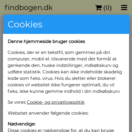
findbogen.dk
(0)
Cookies
Denne hjemmeside bruger cookies
Cookies, der er en tekstfil, som gemmes på din
computer, mobil el. tilsvarende med det formål at
genkende den, huske indstillinger, indkøbskurv og
udføre statistik. Cookies kan ikke indeholde skadelig
kode som f.eks. virus. Hvis du sletter eller blokerer
cookies vil websitet ikke fungerer optimalt, du vil
f.eks. ikke kunne gemme indhold i din indkøbskurv.
100 Kinaplakater
Se vores
Cookie- og privatlivspolitik
Forlag: Suenson - Sprog: Fransk - Udgivet år:
Websitet anvender følgende cookies:
1978 - Antal bind: 1 - Antal sider: 112 -
Nødvendige:
Indbinding: Paperback. Folieformat -
Disse cookies er nødvendige for, at du kan bruge
Bog ID: 108829