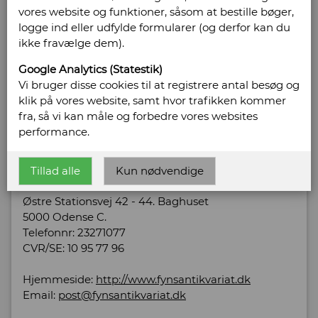
vores website og funktioner, såsom at bestille bøger,
logge ind eller udfylde formularer (og derfor kan du
Plakater med Kina-motiver i farver og
ikke fravælge dem).
sort/hvid. Teksten er på fransk
Google Analytics (Statestik)
Pris: Kr. 120,00
Vi bruger disse cookies til at registrere antal besøg og
klik på vores website, samt hvor trafikken kommer
Læg i kurv
fra, så vi kan måle og forbedre vores websites
performance.
Sælges af: Fyns Antikvariat
Tillad alle
Kun nødvendige
Østre Stationsvej 42 - 44. Baghuset
5000 Odense C.
Telefonnr: 23271077
CVR/SE: 10 95 77 96
Hjemmeside:
http://www.fynsantikvariat.dk
Email:
post@fynsantikvariat.dk