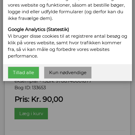
vores website og funktioner, såsom at bestille bøger,
logge ind eller udfylde formularer (og derfor kan du
ikke fravælge dem).
Google Analytics (Statestik)
Vi bruger disse cookies til at registrere antal besøg og
klik på vores website, samt hvor trafikken kommer
fra, så vi kan måle og forbedre vores websites
1000 1/2 gåde
performance.
Forlag: Politiken - Udgivet år: 2011 - Antal bind:
1 - Oplag: 1 - Udgave: 1 - Antal sider: 256 -
Tillad alle
Kun nødvendige
Indbinding: Paperback - Tilstand: Pænt
eksemplar - ISBN: 9788740001877
Bog ID: 133653
Pris: Kr. 90,00
Læg i kurv