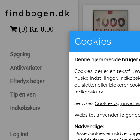
findbogen.dk
Cookies
Søgning
Denne hjemmeside bruger 
Antikvariater
Cookies, der er en tekstfil
huske indstillinger, indkøbsk
Efterlys bøger
du sletter eller blokerer coo
indkøbskurv.
Tip en ven
Se vores
Cookie- og privatliv
Sælges af: Fyn
Indkøbskurv
Websitet anvender følgende
Østre Stationsvej 42 -
Nødvendige:
5000 Odense C.
Disse cookies er nødvendige 
Log ind
Telefonnr: 23271077