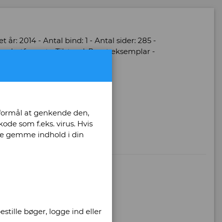
 år: 2014 - Antal bind: 1 - Antal sider: 285 -
adratformat - Tilstand: Pænt eksemplar -
 og spansk
 formål at genkende den,
ode som f.eks. virus. Hvis
unne gemme indhold i din
stille bøger, logge ind eller