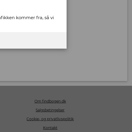
rafikken kommer fra, så vi
Om findbogen.dk
Salgsbetingelser
Cookie- og privatlivspolitik
Kontakt