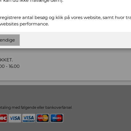
or kan du ikke fravælge dem).
ww.fynsantikvariat.dk
t registrere antal besøg og klik på vores website, samt hvor t
variat.dk
 websites performance.
 Antikvariat
endige
UKKET.
0 - 16.00
taling med følgende eller bankoverførsel.