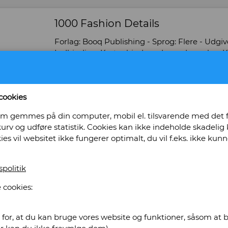
1000 Fashion Details
Forlag: Booq Publishing - Sprog: Flere - Udgivet
Indbinding: Kartonbind med smudsomslag. Kv
Bog ID: 128500
Rigt illustreret i farver. Tekst på engelsk, tysk
cookies
Pris: Kr. 120,00
, som gemmes på din computer, mobil el. tilsvarende med det
urv og udføre statistik. Cookies kan ikke indeholde skadelig k
Læg i kurv
kies vil websitet ikke fungerer optimalt, du vil f.eks. ikke k
spolitik
s Antikvariat
 cookies:
 44. Baghuset
for, at du kan bruge vores website og funktioner, såsom at be