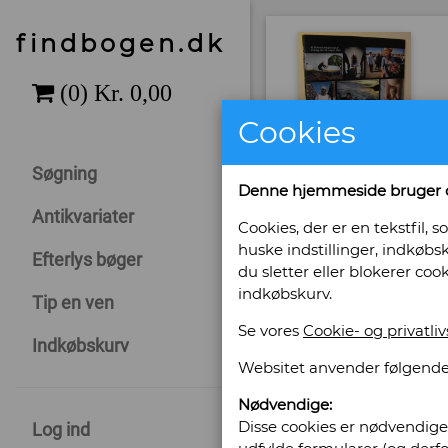
findbogen.dk
Cookies
Søgning
Denne hjemmeside bruger 
Antikvariater
Cookies, der er en tekstfil
huske indstillinger, indkøbsk
Efterlys bøger
du sletter eller blokerer coo
indkøbskurv.
Tip en ven
Se vores
Cookie- og privatliv
Indkøbskurv
Websitet anvender følgende
Sælges af: Als
Nødvendige:
Stavensbølgade 4 Au
Disse cookies er nødvendige 
Log ind
6440 Augustenborg