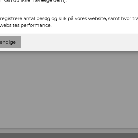
or kan du ikke fravælge dem).
t registrere antal besøg og klik på vores website, samt hvor t
www.facebook.com/Als.Antikvariat/
 websites performance.
stofanet.dk
endige
 Antikvariat
n