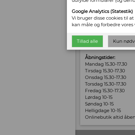
udfylde formularer (og derf
Telefonnr: 31714216
CVR/SE: 31551331
Google Analytics (Statestik)
Vi bruger disse cookies til a
Hjemmeside:
https://
kan måle og forbedre vores
Email:
alsantikvariat@
Tillad alle
Kun nødv
Vis alle bøger fra Als -
Åbningstider:
Mandag 15.30-17.30
Tirsdag 15.30-17.30
Onsdag 15.30-17.30
Torsdag 15.30-17.30
Fredag 15.30-17.30
Lørdag 10-15
Søndag 10-15
Helligdage 10-15
Onlinebutik altid åbe