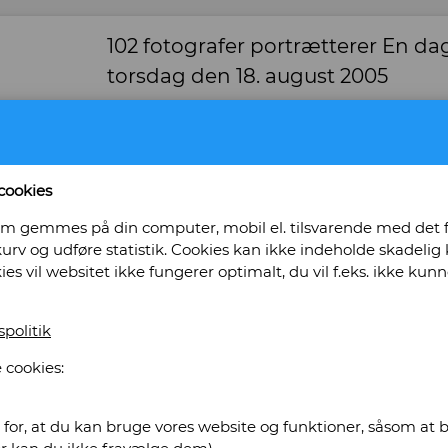
102 fotografer portrætterer En da
torsdag den 18. august 2005
Forlag: Palle Fogtdal - Udgivet år: 2006 - Antal 
Indbinding: Hæftet (softcover) - Tilstand: Pæ
Bog ID: 22616
cookies
Stort format. Billedtekst: Palle Fogtdal, Finn Th
, som gemmes på din computer, mobil el. tilsvarende med det
Pris: Kr. 95,00
urv og udføre statistik. Cookies kan ikke indeholde skadelig k
kies vil websitet ikke fungerer optimalt, du vil f.eks. ikke k
Læg i kurv
spolitik
 cookies:
 - Antikvariat
gustenborg
for, at du kan bruge vores website og funktioner, såsom at be