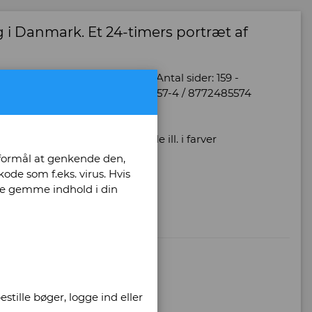
g i Danmark. Et 24-timers portræt af
bind: 1 - Oplag: 1 - Udgave: 1 - Antal sider: 159 -
nt eksemplar. - ISBN: 87-7248-557-4 / 8772485574
rane og Anette Stoffersen - alle ill. i farver
 formål at genkende den,
ode som f.eks. virus. Hvis
unne gemme indhold i din
stille bøger, logge ind eller