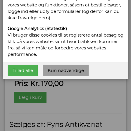
vores website og funktioner, såsom at bestille bøger,
50 års kunst på SDU
logge ind eller udfylde formularer (og derfor kan du
ikke fravælge dem).
Forlag: Syddansk Universitetsforlag - Udgivet
år: 2016 - Antal bind: 1 - Oplag: 1 - Antal sider:
Google Analytics (Statestik)
207 - Indbinding: Illustreret kartonbind.Stort
Vi bruger disse cookies til at registrere antal besøg og
format - Tilstand: Pænt eksemplar - ISBN:
klik på vores website, samt hvor trafikken kommer
9788776749651
fra, så vi kan måle og forbedre vores websites
Bog ID: 123669
performance.
Gengivelse af værker fra Syddansk Universitets
Tillad alle
Kun nødvendige
samling af samtidskunst
Pris: Kr. 170,00
Læg i kurv
Sælges af: Fyns Antikvariat