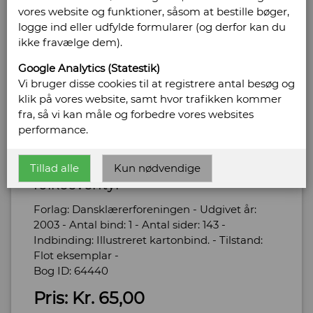
vores website og funktioner, såsom at bestille bøger,
logge ind eller udfylde formularer (og derfor kan du
ikke fravælge dem).
Google Analytics (Statestik)
Vi bruger disse cookies til at registrere antal besøg og
klik på vores website, samt hvor trafikken kommer
Udvalgt og genfortalt af
fra, så vi kan måle og forbedre vores websites
Carsten Høgh
performance.
Ånden i Flasken - og andre
Tillad alle
Kun nødvendige
folkeeventyr
Forlag: Dansklærerforeningen - Udgivet år:
2003 - Antal bind: 1 - Antal sider: 143 -
Indbinding: Illustreret kartonbind. - Tilstand:
Flot eksemplar -
Bog ID: 64440
Pris: Kr. 65,00