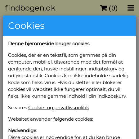
findbogen.dk
(0)
Cookies
Adolf Hitlers Proklamation til det
tyske folk ( Invasionen i USSR.).
Denne hjemmeside bruger cookies
22/6-1941.
Cookies, der er en tekstfil, som gemmes på din
Udgivet år: 1941 -
computer, mobil el. tilsvarende med det formål at
Bog ID: 1831
genkende den, huske indstillinger, indkøbskurv og
udføre statistik. Cookies kan ikke indeholde skadelig
Pjece
kode som f.eks. virus. Hvis du sletter eller blokerer
cookies vil websitet ikke fungerer optimalt, du vil
Pris: Kr. 105,00
f.eks. ikke kunne gemme indhold i din indkøbskurv.
Læg i kurv
Se vores
Cookie- og privatlivspolitik
Websitet anvender følgende cookies:
Nødvendige:
Sælges af: Akademisk
Disse cookies er nødvendige for, at du kan bruge