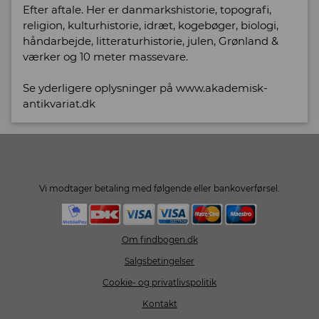
Efter aftale. Her er danmarkshistorie, topografi,
religion, kulturhistorie, idræt, kogebøger, biologi,
håndarbejde, litteraturhistorie, julen, Grønland &
værker og 10 meter massevare.
Se yderligere oplysninger på www.akademisk-
antikvariat.dk
Vi modtager betaling med følgende eller bankoverførsel.
Om findbogen.dk
Salgsbetingelser
Cookie- og privatlivspolitik
Kontakt