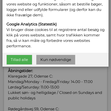
vores website og funktioner, såsom at bestille bøger,
Antikvariat
logge ind eller udfylde formularer (og derfor kan du
ikke fravælge dem).
Klaregade 27
5000 Odense C
Google Analytics (Statestik)
Telefonnr: 66 17 75 48
Vi bruger disse cookies til at registrere antal besøg og
CVR/SE: 12316275
klik på vores website, samt hvor trafikken kommer
fra, så vi kan måle og forbedre vores websites
Hjemmeside:
http://www.akademisk-antikvariat.dk
performance.
Email:
info@akademisk-antikvariat.dk
Tillad alle
Kun nødvendige
Vis alle bøger fra Akademisk Antikvariat
Åbningstider:
Klaregade 27, Odense C:
Mandag/Monday - Fredag/Friday: 14.00 - 17.00
Lørdag/Saturday: 11.00-13.00
Lukket søn- og helligdage / Closed on Sundays and
public holidays
Rødegårdsvej 59, Odense C: