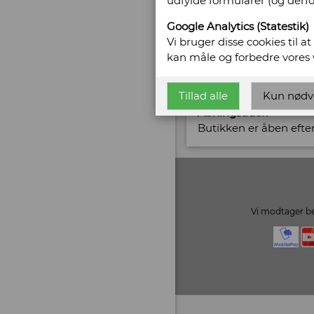
udfylde formularer (og derf
Telefonnr: 6128 5700
CVR/SE: 29350396
Google Analytics (Statestik)
Vi bruger disse cookies til a
Email:
cr@ntikvar.dk
kan måle og forbedre vores
Vis alle bøger fra C. 
Tillad alle
Kun nødv
Åbningstider:
Butikken er åben efter
Vi modtager be