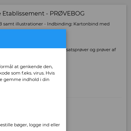
ke Etablissement - PRØVEBOG
 108 samt illustrationer - Indbinding: Kartonbind med
rifter - Forsk. skriftmateriale, satsprøver og prøver af
 formål at genkende den,
ode som f.eks. virus. Hvis
unne gemme indhold i din
stille bøger, logge ind eller