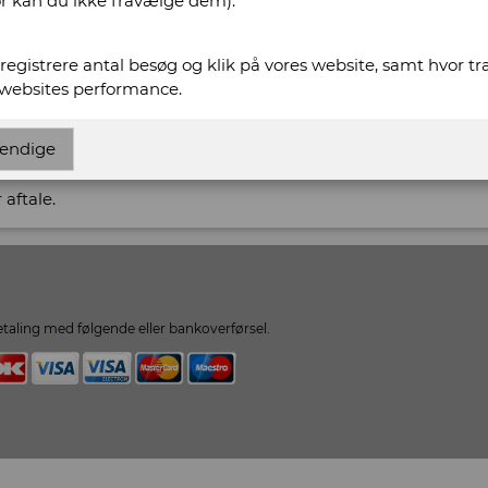
or kan du ikke fravælge dem).
t registrere antal besøg og klik på vores website, samt hvor t
 websites performance.
Rasmussens Antikvariat
endige
 aftale.
taling med følgende eller bankoverførsel.