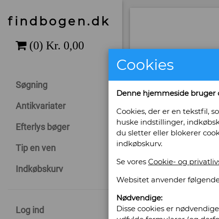
findbogen.dk
Cookies
Søgning
Denne hjemmeside bruger 
Antikvariater
Cookies, der er en tekstfil
huske indstillinger, indkøbsk
Efterlys bøger
du sletter eller blokerer coo
indkøbskurv.
Tip en ven
Se vores
Cookie- og privatliv
Sælges af: C.
Indkøbskurv
Websitet anvender følgende
Chr. Winthersvej 29
Nødvendige:
4760 Vordingborg
Disse cookies er nødvendige 
Log ind
Telefonnr: 6128 5700