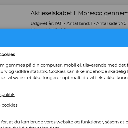
Aktieselskabet I. Moresco gennem 75
Udgivet år: 1931 - Antal bind: 1 - Antal sider
Tilstand: Velholdt -
Bog ID: 35376
Illustreret sort/hvid.
cookies
Pris: Kr. 410,00
, som gemmes på din computer, mobil el. tilsvarende med det
urv og udføre statistik. Cookies kan ikke indeholde skadelig k
Læg i kurv
kies vil websitet ikke fungerer optimalt, du vil f.eks. ikke k
spolitik
 Rasmussens Antikvariat
 cookies:
for, at du kan bruge vores website og funktioner, såsom at be