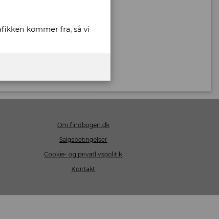
rafikken kommer fra, så vi
Om findbogen.dk
Salgsbetingelser
Cookie- og privatlivspolitik
Kontakt