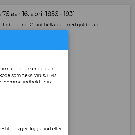
 aar 16. april 1856 - 1931
: 70 - Indbinding: Grønt hellæder med guldpræg -
 formål at genkende den,
ode som f.eks. virus. Hvis
unne gemme indhold i din
stille bøger, logge ind eller