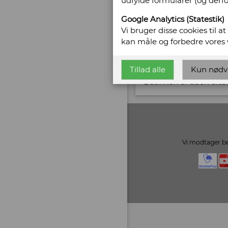
udfylde formularer (og derf
CVR/SE: 29350396
Google Analytics (Statestik)
Email:
cr@ntikvar.dk
Vi bruger disse cookies til a
kan måle og forbedre vores
Vis alle bøger fra C. 
Tillad alle
Kun nødv
Åbningstider:
Butikken er åben efter
Vi modtager be