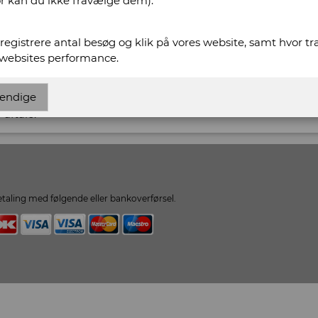
or kan du ikke fravælge dem).
t registrere antal besøg og klik på vores website, samt hvor t
 websites performance.
Rasmussens Antikvariat
endige
 aftale.
taling med følgende eller bankoverførsel.