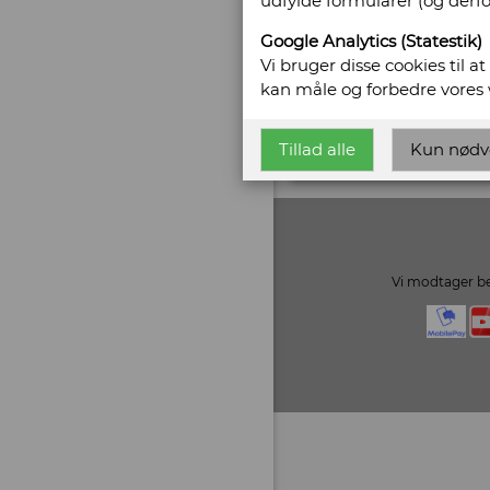
udfylde formularer (og derf
CVR/SE: 37177377
Google Analytics (Statestik)
Hjemmeside:
www.ob
Vi bruger disse cookies til a
Email:
pernille@obsc
kan måle og forbedre vores
Vis alle bøger fra Ant
Tillad alle
Kun nødv
Vi modtager be