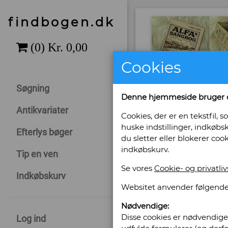
findbogen.dk
Cookies
Søgning
Denne hjemmeside bruger 
Antikvariater
Cookies, der er en tekstfil
huske indstillinger, indkøbsk
Efterlys bøger
du sletter eller blokerer coo
indkøbskurv.
Tip en ven
Se vores
Cookie- og privatliv
Sælges af: An
Indkøbskurv
Websitet anvender følgende
Gl. Vejlevej 10
Nødvendige:
7400 Herning
Disse cookies er nødvendige 
Log ind
Telefonnr: +45 2062 6