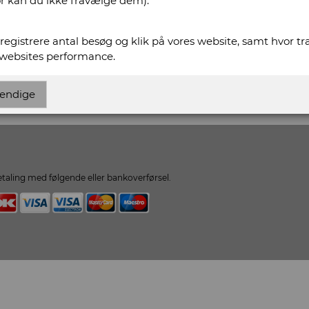
or kan du ikke fravælge dem).
scurum.dk
t registrere antal besøg og klik på vores website, samt hvor t
urum.dk
 websites performance.
ikvariat Obscurum
endige
taling med følgende eller bankoverførsel.