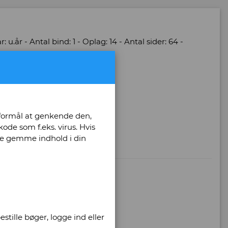
u.år - Antal bind: 1 - Oplag: 14 - Antal sider: 64 -
r. -
 formål at genkende den,
ode som f.eks. virus. Hvis
unne gemme indhold i din
stille bøger, logge ind eller