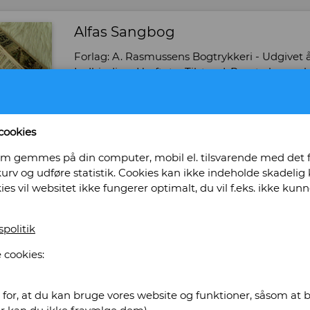
Alfas Sangbog
Forlag: A. Rasmussens Bogtrykkeri - Udgivet år: 
Indbinding: Hæftet. - Tilstand: Pænt eksempla
Bog ID: 39196
Til Brug i skoler og ved møder. 'Lille format.
cookies
Pris: Kr. 70,00
, som gemmes på din computer, mobil el. tilsvarende med det
urv og udføre statistik. Cookies kan ikke indeholde skadelig k
Læg i kurv
kies vil websitet ikke fungerer optimalt, du vil f.eks. ikke k
spolitik
tikvariat Obscurum
 cookies:
for, at du kan bruge vores website og funktioner, såsom at be
574