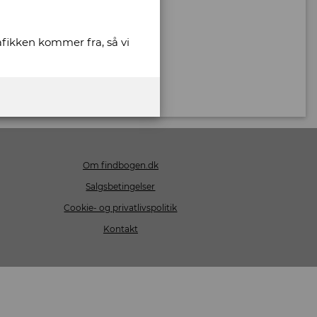
rafikken kommer fra, så vi
Om findbogen.dk
Salgsbetingelser
Cookie- og privatlivspolitik
Kontakt