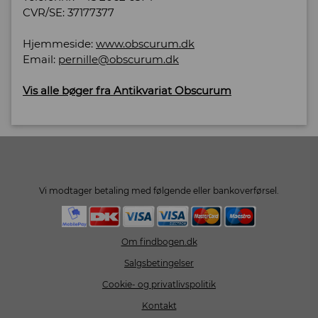
CVR/SE: 37177377
Hjemmeside:
www.obscurum.dk
Email:
pernille@obscurum.dk
Vis alle bøger fra Antikvariat Obscurum
Vi modtager betaling med følgende eller bankoverførsel.
Om findbogen.dk
Salgsbetingelser
Cookie- og privatlivspolitik
Kontakt