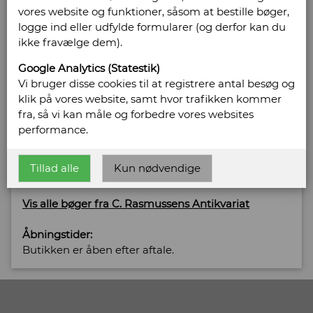
vores website og funktioner, såsom at bestille bøger,
logge ind eller udfylde formularer (og derfor kan du
Sælges af: C. Rasmussens
ikke fravælge dem).
Antikvariat
Google Analytics (Statestik)
Vi bruger disse cookies til at registrere antal besøg og
Chr. Winthersvej 29
klik på vores website, samt hvor trafikken kommer
4760 Vordingborg
fra, så vi kan måle og forbedre vores websites
Telefonnr: 6128 5700
performance.
CVR/SE: 29350396
Tillad alle
Kun nødvendige
Email:
cr@ntikvar.dk
Vis alle bøger fra C. Rasmussens Antikvariat
Åbningstider:
Butikken er åben efter aftale.