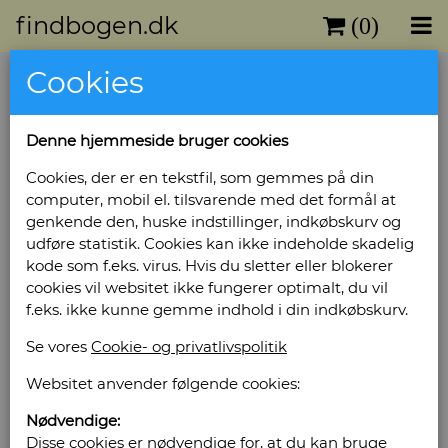
findbogen.dk
(0)
Cookies
Alverdens vidunderlige eventyr
Forlag: Serges Medien - Udgivet år: 2001 - Antal
Denne hjemmeside bruger cookies
bind: 1 - Antal sider: 384 - Indbinding: Illustreret
kartonbind - Tilstand: Næsten fejlfrit
Cookies, der er en tekstfil, som gemmes på din
eksemplar -
computer, mobil el. tilsvarende med det formål at
Bog ID: 28646
genkende den, huske indstillinger, indkøbskurv og
udføre statistik. Cookies kan ikke indeholde skadelig
Indhold: Brødrene Grimm, H.C. Andersen,
kode som f.eks. virus. Hvis du sletter eller blokerer
Engelske eventyr, Charles Perrault, Orientalske
cookies vil websitet ikke fungerer optimalt, du vil
eventyr og Carlo Collodi. Stort format.
f.eks. ikke kunne gemme indhold i din indkøbskurv.
Gennemillustreret i farver.
Se vores
Cookie- og privatlivspolitik
Pris: Kr. 170,00
Websitet anvender følgende cookies:
Læg i kurv
Nødvendige:
Disse cookies er nødvendige for, at du kan bruge