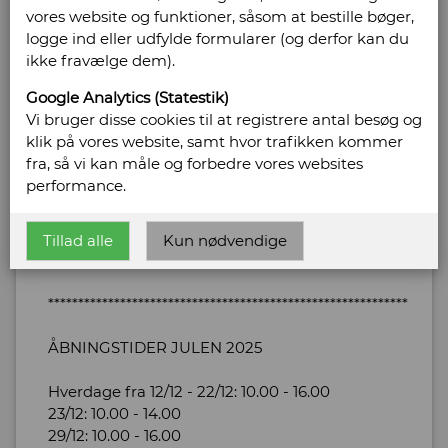
vores website og funktioner, såsom at bestille bøger,
ligget. Der er indgang fra passagen mellem nr.
logge ind eller udfylde formularer (og derfor kan du
28 og 30
ikke fravælge dem).
Vi har et stort og bredt udvalg af både nyere og
Google Analytics (Statestik)
ældre antikvariske bøger.
Vi bruger disse cookies til at registrere antal besøg og
Skønlitteratur - børnebøger - faglitteratur /
klik på vores website, samt hvor trafikken kommer
opslagsbøger.
fra, så vi kan måle og forbedre vores websites
performance.
Specialer: Søfart - alternative bøger - 2.
verdenskrig - lystfiskeri / jagt - håndværk /
håndarbejde - spænding / kriminallitteratur.
Tillad alle
Kun nødvendige
************************************************************
ÅBNINGSTIDER JULEN 2025
Hverdage fra 12/12 - 22/12: 10.00 - 16.00
23/12: 10.00 - 14.00
29/12: 10.00 - 16.00