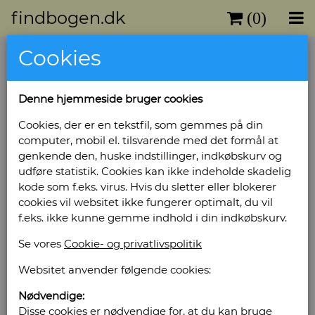
findbogen.dk
(0)
Cookies
Vejle Antikvariat
Denne hjemmeside bruger cookies
Vestergade 30 A
Cookies, der er en tekstfil, som gemmes på din
7100 Vejle
computer, mobil el. tilsvarende med det formål at
Telefonnr: 75 83 85 75
genkende den, huske indstillinger, indkøbskurv og
CVR/SE: 12 37 18 37
udføre statistik. Cookies kan ikke indeholde skadelig
kode som f.eks. virus. Hvis du sletter eller blokerer
Hjemmeside:
http://www.vejleantikvariat.dk
cookies vil websitet ikke fungerer optimalt, du vil
Email:
vejleantikvariat@mail.dk
f.eks. ikke kunne gemme indhold i din indkøbskurv.
Vis alle bøger fra Vejle Antikvariat
Se vores
Cookie- og privatlivspolitik
Yderligere informationer:
Websitet anvender følgende cookies:
Vejle Antikvariat er et internetantikvariat, som
Nødvendige:
er beliggende i den bagerste del af
Disse cookies er nødvendige for, at du kan bruge
ejendommen, Vestergade 30, hvor butiiken har