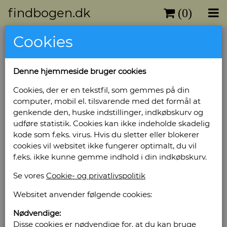
findbogen.dk
(0)
Cookies
Ausgewählte Hengste
Deutschlands. Ein Jahrbuch der
Denne hjemmeside bruger cookies
Hengste. 2006/07.
Cookies, der er en tekstfil, som gemmes på din
Forlag: Eylers Vertriebs - Sprog: Tysk - Udgivet
computer, mobil el. tilsvarende med det formål at
år: u.år - Antal bind: 1 - Antal sider: 680 -
genkende den, huske indstillinger, indkøbskurv og
Indbinding: Kartonbind - Tilstand: Eksemplar
udføre statistik. Cookies kan ikke indeholde skadelig
med få brugsspor. -
kode som f.eks. virus. Hvis du sletter eller blokerer
Bog ID: 15099
cookies vil websitet ikke fungerer optimalt, du vil
f.eks. ikke kunne gemme indhold i din indkøbskurv.
Illustreret i farver. Stort format.
Se vores
Cookie- og privatlivspolitik
Pris: Kr. 270,00
Websitet anvender følgende cookies:
Læg i kurv
Nødvendige:
Disse cookies er nødvendige for, at du kan bruge