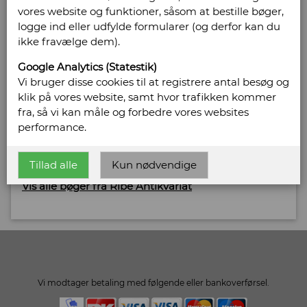
vores website og funktioner, såsom at bestille bøger,
logge ind eller udfylde formularer (og derfor kan du
Sælges af: Ribe Antikvariat
ikke fravælge dem).
Bregnegårdsvej 29
Google Analytics (Statestik)
6630 Rødding
Vi bruger disse cookies til at registrere antal besøg og
Telefonnr: 75 42 15 12
klik på vores website, samt hvor trafikken kommer
CVR/SE: 20864044
fra, så vi kan måle og forbedre vores websites
performance.
Hjemmeside:
http://www.ribeantikvariat.dk
Email:
peter@ribeantikvariat.dk
Tillad alle
Kun nødvendige
Vis alle bøger fra Ribe Antikvariat
Vi modtager betaling med følgende eller bankoverførsel.