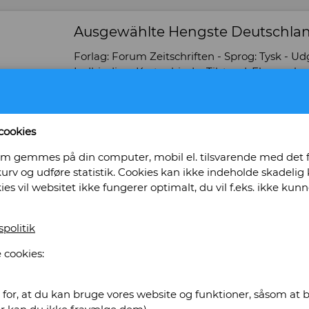
Ausgewählte Hengste Deutschland
Forlag: Forum Zeitschriften - Sprog: Tysk - Udgiv
Indbinding: Kartonbind. - Tilstand: Eksemplar
Bog ID: 15097
Illustreret i farver. Stort format.
cookies
Pris: Kr. 320,00
, som gemmes på din computer, mobil el. tilsvarende med det
urv og udføre statistik. Cookies kan ikke indeholde skadelig k
Læg i kurv
kies vil websitet ikke fungerer optimalt, du vil f.eks. ikke k
spolitik
e Antikvariat
 cookies:
for, at du kan bruge vores website og funktioner, såsom at be