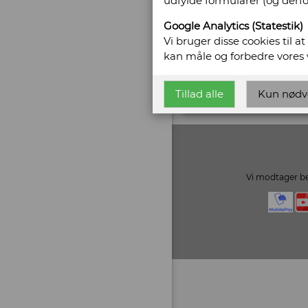
udfylde formularer (og derf
CVR/SE: 20864044
Google Analytics (Statestik)
Hjemmeside:
http://w
Vi bruger disse cookies til a
Email:
peter@ribeanti
kan måle og forbedre vores
Vis alle bøger fra Ribe
Tillad alle
Kun nødv
Vi modtager be