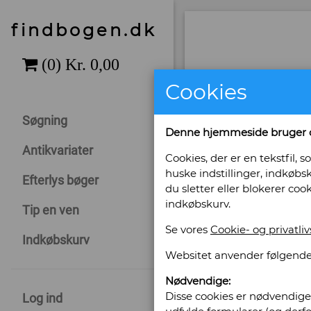
findbogen.dk
Cookies
Søgning
Denne hjemmeside bruger 
Antikvariater
Cookies, der er en tekstfil
huske indstillinger, indkøbsk
Efterlys bøger
du sletter eller blokerer coo
indkøbskurv.
Tip en ven
Se vores
Cookie- og privatliv
Sælges af: Rib
Indkøbskurv
Websitet anvender følgende
Bregnegårdsvej 29
Nødvendige:
6630 Rødding
Disse cookies er nødvendige 
Log ind
Telefonnr: 75 42 15 12