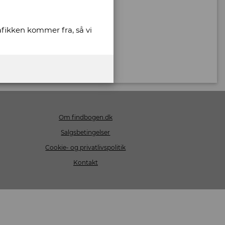
rafikken kommer fra, så vi
Om findbogen.dk
Salgsbetingelser
Cookie- og privatlivspolitik
Kontakt