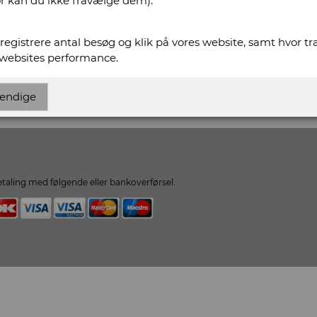
or kan du ikke fravælge dem).
ww.ribeantikvariat.dk
t registrere antal besøg og klik på vores website, samt hvor t
kvariat.dk
 websites performance.
 Antikvariat
endige
taling med følgende eller bankoverførsel.