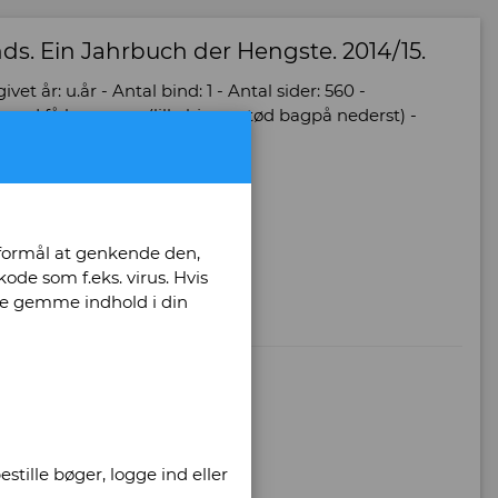
s. Ein Jahrbuch der Hengste. 2014/15.
et år: u.år - Antal bind: 1 - Antal sider: 560 -
 med få brugsspor(lille hjørnestød bagpå nederst) -
 formål at genkende den,
ode som f.eks. virus. Hvis
unne gemme indhold i din
stille bøger, logge ind eller