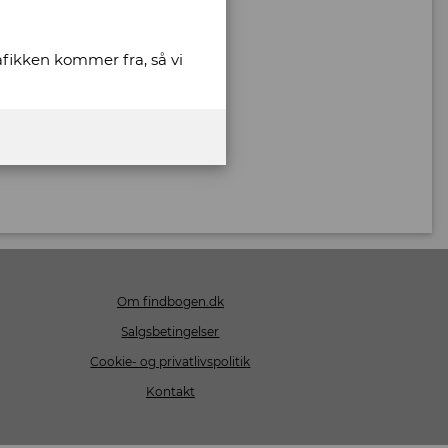
rafikken kommer fra, så vi
Om findbogen.dk
Salgsbetingelser
Cookie- og privatlivspolitik
Kontakt