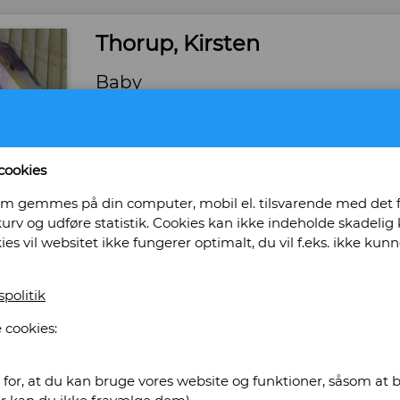
Thorup, Kirsten
Baby
Forlag: Gyldendal - Udgivet år: 1980 - Antal bin
Hæftet. - Tilstand: Pænt eksemplar. Brugsspor
Bog ID: 40824
cookies
Roman. Kollektivskildring af unge outsidere o
, som gemmes på din computer, mobil el. tilsvarende med det
begyndelsen af 1970´erne.
urv og udføre statistik. Cookies kan ikke indeholde skadelig k
kies vil websitet ikke fungerer optimalt, du vil f.eks. ikke k
Pris: Kr. 70,00
Læg i kurv
spolitik
 cookies:
tikvariat Obscurum
for, at du kan bruge vores website og funktioner, såsom at be