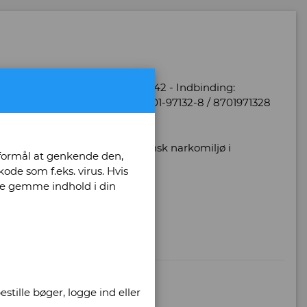
d: 1 - Udgave: 3 - Antal sider: 242 - Indbinding:
 på ryg og omslag. - ISBN: 87-01-97132-8 / 8701971328
g sociale tabere i et københavnsk narkomiljø i
 formål at genkende den,
ode som f.eks. virus. Hvis
unne gemme indhold i din
stille bøger, logge ind eller