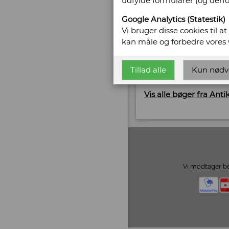
udfylde formularer (og derf
Gl. Vejlevej 10
7400 Herning
Google Analytics (Statestik)
Telefonnr: +45 2062 6
Vi bruger disse cookies til a
CVR/SE: 37177377
kan måle og forbedre vores
Hjemmeside:
www.ob
Tillad alle
Kun nødv
Email:
pernille@obsc
Vis alle bøger fra Ant
Vi modtager be