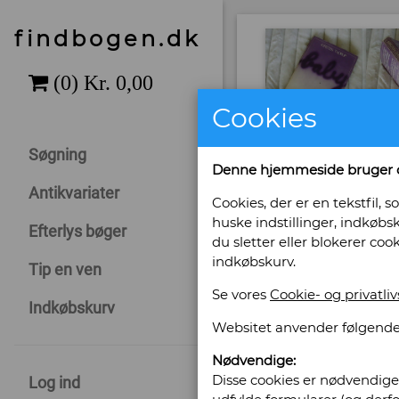
findbogen.dk
Cookies
Søgning
Denne hjemmeside bruger 
Antikvariater
Cookies, der er en tekstfil
huske indstillinger, indkøbsk
Efterlys bøger
du sletter eller blokerer coo
indkøbskurv.
Tip en ven
Se vores
Cookie- og privatliv
Indkøbskurv
Websitet anvender følgende
Nødvendige:
Sælges af: An
Disse cookies er nødvendige 
Log ind