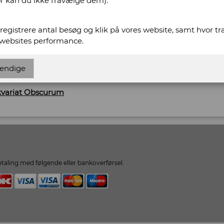
or kan du ikke fravælge dem).
574
t registrere antal besøg og klik på vores website, samt hvor t
 websites performance.
scurum.dk
endige
urum.dk
ikvariat Obscurum
taling med følgende eller bankoverførsel.