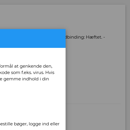
- Oplag: 1 - Antal sider: 112 - Indbinding: Hæftet. -
7-4 / 8755305474
 formål at genkende den,
ode som f.eks. virus. Hvis
unne gemme indhold i din
stille bøger, logge ind eller