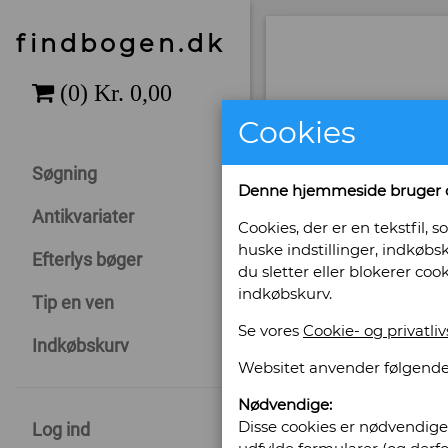
findbogen.dk
Cookies
Søgning
Denne hjemmeside bruger 
Antikvariater
Cookies, der er en tekstfil
huske indstillinger, indkøbsk
Efterlys bøger
du sletter eller blokerer coo
indkøbskurv.
Tip en ven
Se vores
Cookie- og privatliv
Indkøbskurv
Websitet anvender følgende
Sælges af: Fo
Nødvendige:
Disse cookies er nødvendige 
Log ind
Storgade 38 B