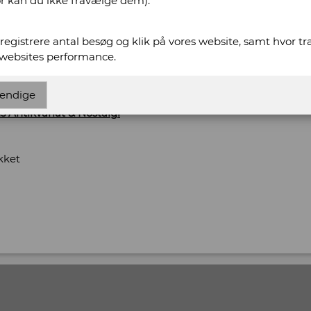
or kan du ikke fravælge dem).
69
t registrere antal besøg og klik på vores website, samt hvor t
 websites performance.
www.bogbiksen.dk
.dk
endige
s Antikvariat & Nostalgi
kket