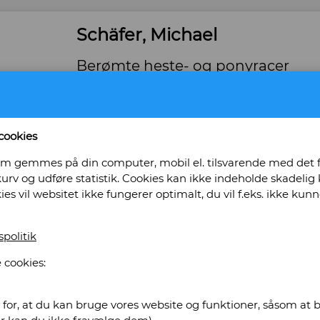
Schäfer, Michael
Berømte heste- og ponyracer
Forlag: Forum - Udgivet år: 1977 - Antal bind: 1 
Tilstand: Pænt eksemplar. - ISBN: 87-553-054
Bog ID: 44550
cookies
Illustreret sort/hvid.
, som gemmes på din computer, mobil el. tilsvarende med det
urv og udføre statistik. Cookies kan ikke indeholde skadelig k
Pris: Kr. 60,00
kies vil websitet ikke fungerer optimalt, du vil f.eks. ikke k
Læg i kurv
spolitik
 cookies:
ghs Antikvariat & Nostalgi
for, at du kan bruge vores website og funktioner, såsom at be