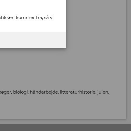
rafikken kommer fra, så vi
øger, biologi, håndarbejde, litteraturhistorie, julen,