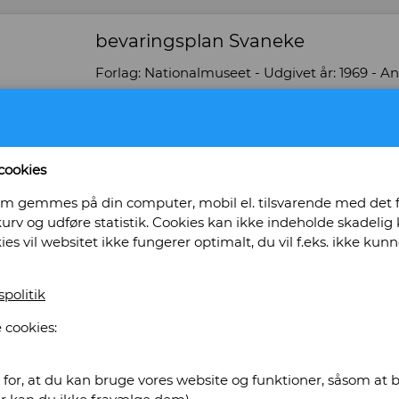
bevaringsplan Svaneke
Forlag: Nationalmuseet - Udgivet år: 1969 - Anta
-
Bog ID: 5837
A4 format.
cookies
Pris: Kr. 70,00
, som gemmes på din computer, mobil el. tilsvarende med det
urv og udføre statistik. Cookies kan ikke indeholde skadelig k
Læg i kurv
kies vil websitet ikke fungerer optimalt, du vil f.eks. ikke k
spolitik
ademisk Antikvariat
 cookies:
for, at du kan bruge vores website og funktioner, såsom at be