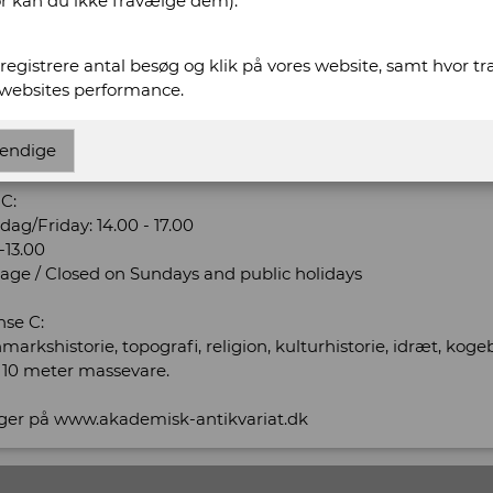
or kan du ikke fravælge dem).
www.akademisk-antikvariat.dk
t registrere antal besøg og klik på vores website, samt hvor t
-antikvariat.dk
 websites performance.
demisk Antikvariat
endige
C:
g/Friday: 14.00 - 17.00
-13.00
dage / Closed on Sundays and public holidays
nse C:
nmarkshistorie, topografi, religion, kulturhistorie, idræt, kogeb
 10 meter massevare.
nger på www.akademisk-antikvariat.dk