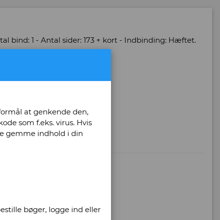
l bind: 1 - Antal sider: 173 + kort - Indbinding: Hæftet.
 formål at genkende den,
ode som f.eks. virus. Hvis
unne gemme indhold i din
stille bøger, logge ind eller