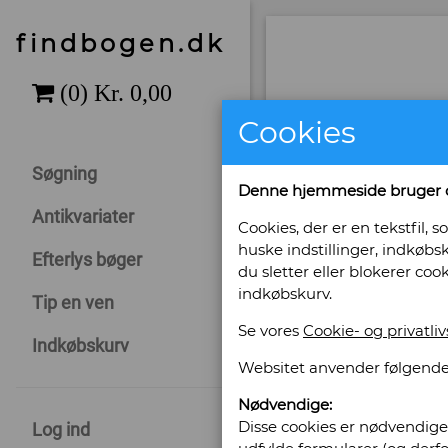
findbogen.dk
Cookies
Søgning
Denne hjemmeside bruger 
Antikvariater
Cookies, der er en tekstfil
huske indstillinger, indkøbsk
Efterlys bøger
du sletter eller blokerer coo
indkøbskurv.
Tip en ven
Se vores
Cookie- og privatliv
Sælges af: Ak
Indkøbskurv
Websitet anvender følgende
Klaregade 27
Nødvendige:
5000 Odense C
Disse cookies er nødvendige 
Log ind
Telefonnr: 66 17 75 48