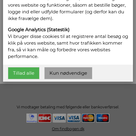
vores website og funktioner, såsom at bestille bøger,
Bregnegårdsvej 29
logge ind eller udfylde formularer (og derfor kan du
6630 Rødding
ikke fravælge dem).
Telefonnr: 75 42 15 12
Google Analytics (Statestik)
CVR/SE: 20864044
Vi bruger disse cookies til at registrere antal besøg og
klik på vores website, samt hvor trafikken kommer
Hjemmeside:
http://www.ribeantikvariat.dk
fra, så vi kan måle og forbedre vores websites
Email:
peter@ribeantikvariat.dk
performance.
Vis alle bøger fra Ribe Antikvariat
Tillad alle
Kun nødvendige
Vi modtager betaling med følgende eller bankoverførsel.
Om findbogen.dk