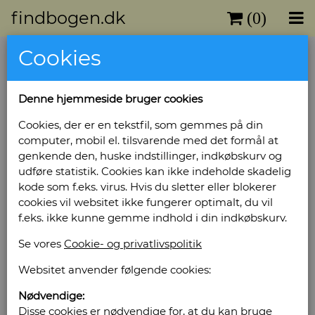
findbogen.dk
(0)
Cookies
Bil-revyen 2019
Forlag: Benjamin Media - Udgivet år: 2018 -
Denne hjemmeside bruger cookies
Antal bind: 1 - Antal sider: 210 - Indbinding:
Hæftet - Tilstand: Eksemplar med få brugsspor
Cookies, der er en tekstfil, som gemmes på din
på omslag. -
computer, mobil el. tilsvarende med det formål at
Bog ID: 17466
genkende den, huske indstillinger, indkøbskurv og
udføre statistik. Cookies kan ikke indeholde skadelig
Illustreret i farver.
kode som f.eks. virus. Hvis du sletter eller blokerer
cookies vil websitet ikke fungerer optimalt, du vil
Pris: Kr. 95,00
f.eks. ikke kunne gemme indhold i din indkøbskurv.
Se vores
Cookie- og privatlivspolitik
Læg i kurv
Websitet anvender følgende cookies:
Nødvendige:
Sælges af: Ribe Antikvariat
Disse cookies er nødvendige for, at du kan bruge