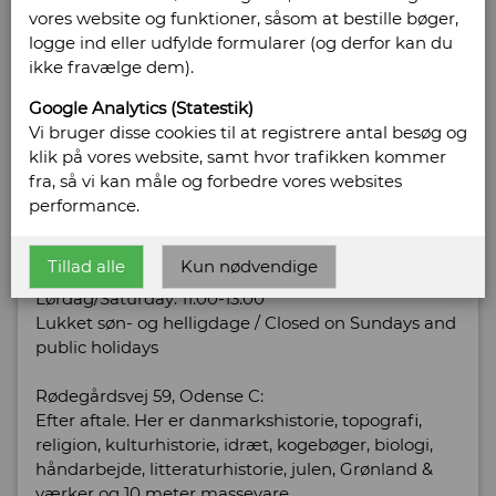
5000 Odense C
vores website og funktioner, såsom at bestille bøger,
Telefonnr: 66 17 75 48
logge ind eller udfylde formularer (og derfor kan du
CVR/SE: 12316275
ikke fravælge dem).
Hjemmeside:
http://www.akademisk-antikvariat.dk
Google Analytics (Statestik)
Email:
info@akademisk-antikvariat.dk
Vi bruger disse cookies til at registrere antal besøg og
klik på vores website, samt hvor trafikken kommer
Vis alle bøger fra Akademisk Antikvariat
fra, så vi kan måle og forbedre vores websites
performance.
Åbningstider:
Klaregade 27, Odense C:
Tillad alle
Kun nødvendige
Mandag/Monday - Fredag/Friday: 14.00 - 17.00
Lørdag/Saturday: 11.00-13.00
Lukket søn- og helligdage / Closed on Sundays and
public holidays
Rødegårdsvej 59, Odense C:
Efter aftale. Her er danmarkshistorie, topografi,
religion, kulturhistorie, idræt, kogebøger, biologi,
håndarbejde, litteraturhistorie, julen, Grønland &
værker og 10 meter massevare.