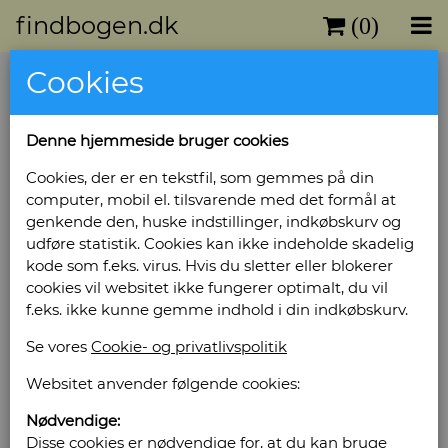
findbogen.dk
(0)
Cookies
Biler 2002. Årets nye biler
Forlag: Carlsen - Udgivet år: 2002 - Antal bind: 1
Denne hjemmeside bruger cookies
- Antal sider: 80 -
Bog ID: 3939
Cookies, der er en tekstfil, som gemmes på din
computer, mobil el. tilsvarende med det formål at
Pris: Kr. 60,00
genkende den, huske indstillinger, indkøbskurv og
udføre statistik. Cookies kan ikke indeholde skadelig
Læg i kurv
kode som f.eks. virus. Hvis du sletter eller blokerer
cookies vil websitet ikke fungerer optimalt, du vil
f.eks. ikke kunne gemme indhold i din indkøbskurv.
Se vores
Cookie- og privatlivspolitik
Sælges af: Akademisk
Websitet anvender følgende cookies:
Antikvariat
Nødvendige:
Klaregade 27
Disse cookies er nødvendige for, at du kan bruge