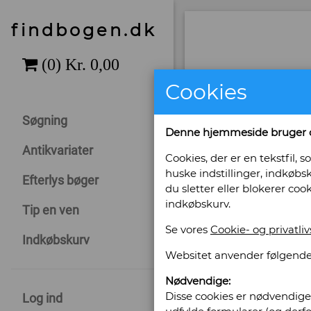
findbogen.dk
Cookies
Søgning
Denne hjemmeside bruger 
Antikvariater
Cookies, der er en tekstfil
huske indstillinger, indkøbsk
Efterlys bøger
du sletter eller blokerer coo
indkøbskurv.
Tip en ven
Se vores
Cookie- og privatliv
Sælges af: C.
Indkøbskurv
Websitet anvender følgende
Chr. Winthersvej 29
Nødvendige:
4760 Vordingborg
Disse cookies er nødvendige 
Log ind
Telefonnr: 6128 5700