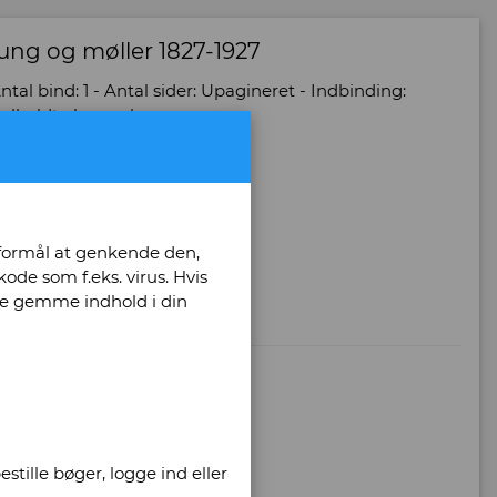
rnung og møller 1827-1927
ntal bind: 1 - Antal sider: Upagineret - Indbinding:
velholdt eksemplar -
ider
 formål at genkende den,
ode som f.eks. virus. Hvis
unne gemme indhold i din
stille bøger, logge ind eller