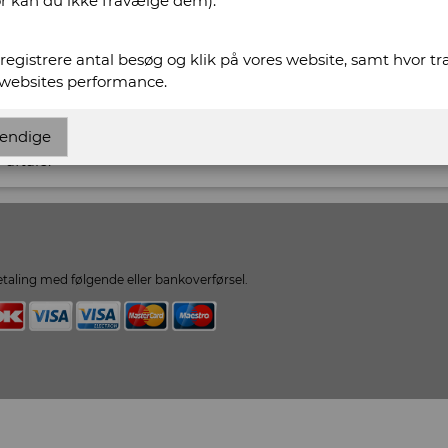
or kan du ikke fravælge dem).
t registrere antal besøg og klik på vores website, samt hvor t
 websites performance.
Rasmussens Antikvariat
endige
 aftale.
taling med følgende eller bankoverførsel.