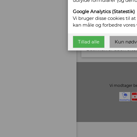
udfylde formularer (og derf
CVR/SE: 29350396
Google Analytics (Statestik)
Email:
cr@ntikvar.dk
Vi bruger disse cookies til a
kan måle og forbedre vores
Vis alle bøger fra C. 
Tillad alle
Kun nødv
Åbningstider:
Butikken er åben efter
Vi modtager be