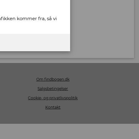
rafikken kommer fra, så vi
Om findbogen.dk
Salgsbetingelser
Cookie- og privatlivspolitik
Kontakt