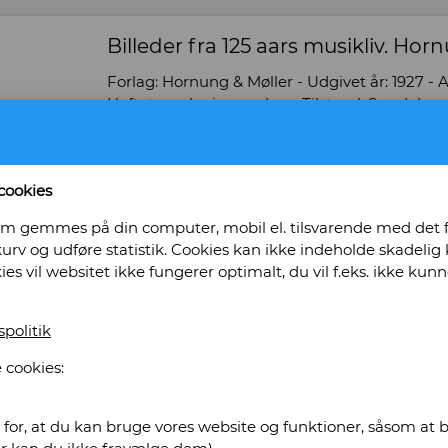
Billeder fra 125 aars musikliv. Ho
Forlag: Hornung & Møller - Udgivet år: 1927 - A
Heftet med orig. omslag - Tilstand: Særdeles 
Bog ID: 35525
Et jubilæumsskrift ved Povl Drachmann - 24 s
cookies
Pris: Kr. 115,00
, som gemmes på din computer, mobil el. tilsvarende med det
urv og udføre statistik. Cookies kan ikke indeholde skadelig k
Læg i kurv
kies vil websitet ikke fungerer optimalt, du vil f.eks. ikke k
spolitik
 Rasmussens Antikvariat
 cookies:
for, at du kan bruge vores website og funktioner, såsom at be