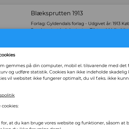
Blæksprutten 1913
Forlag: Gyldendals forlag - Udgivet år: 1913 Kø
Smukt privat helpluviusin - Tilstand: Velholdt 
Bog ID: 86461
Dimensioner: Stort tværformat Illustreret sort/
cookies
Pris: Kr. 110,00
, som gemmes på din computer, mobil el. tilsvarende med det
urv og udføre statistik. Cookies kan ikke indeholde skadelig k
Læg i kurv
kies vil websitet ikke fungerer optimalt, du vil f.eks. ikke k
spolitik
 Rasmussens Antikvariat
 cookies:
for, at du kan bruge vores website og funktioner, såsom at be