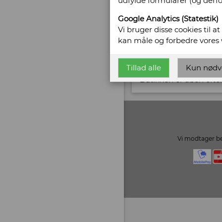
udfylde formularer (og derf
CVR/SE: 29350396
Google Analytics (Statestik)
Email:
cr@ntikvar.dk
Vi bruger disse cookies til a
kan måle og forbedre vores
Vis alle bøger fra C. 
Tillad alle
Kun nødv
Åbningstider:
Butikken er åben efter
Vi modtager be