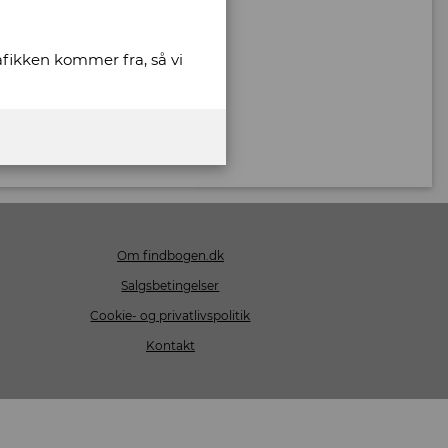
rafikken kommer fra, så vi
Om findbogen.dk
Salgsbetingelser
Cookie- og privatlivspolitik
Kontakt