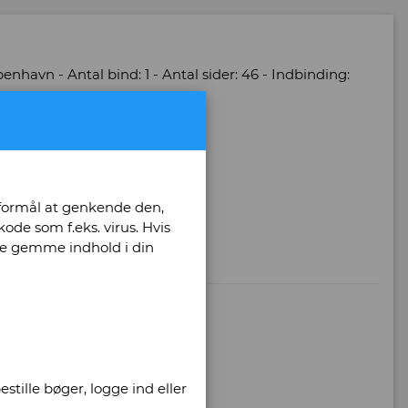
benhavn - Antal bind: 1 - Antal sider: 46 - Indbinding:
-
hvid og farver.
 formål at genkende den,
ode som f.eks. virus. Hvis
unne gemme indhold i din
stille bøger, logge ind eller