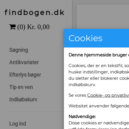
findbogen.dk
Cookies
Søgning
Denne hjemmeside bruger 
Antikvariater
Cookies, der er en tekstfil
huske indstillinger, indkøbsk
Efterlys bøger
du sletter eller blokerer coo
indkøbskurv.
Tip en ven
Se vores
Cookie- og privatliv
Sælges af: C.
Indkøbskurv
Websitet anvender følgende
Chr. Winthersvej 29
Nødvendige:
4760 Vordingborg
Disse cookies er nødvendige 
Log ind
Telefonnr: 6128 5700