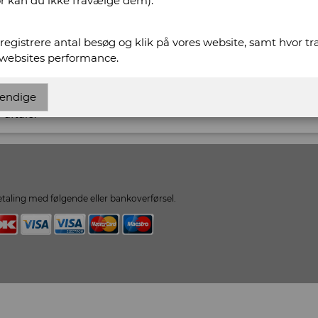
or kan du ikke fravælge dem).
t registrere antal besøg og klik på vores website, samt hvor t
 websites performance.
Rasmussens Antikvariat
endige
 aftale.
taling med følgende eller bankoverførsel.