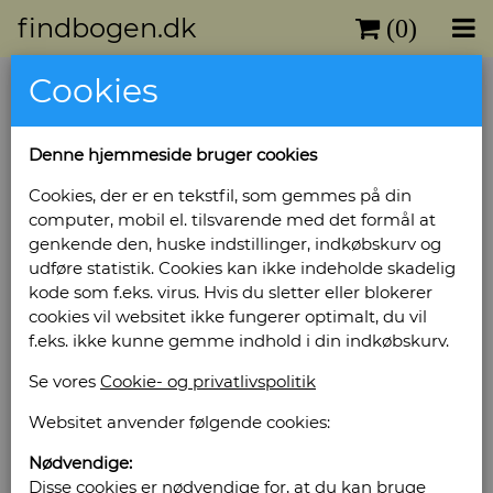
findbogen.dk
(0)
Cookies
Blæksprutten 1926
Forlag: Gyldendals forlag - Udgivet år:
Denne hjemmeside bruger cookies
1926København - Antal bind: 1 - Antal sider: 46 -
Indbinding: Smukt privat helpluviusin -
Cookies, der er en tekstfil, som gemmes på din
Tilstand: Velholdt -
computer, mobil el. tilsvarende med det formål at
Bog ID: 86473
genkende den, huske indstillinger, indkøbskurv og
udføre statistik. Cookies kan ikke indeholde skadelig
Dimensioner: Stort tværformat Illustreret
kode som f.eks. virus. Hvis du sletter eller blokerer
sort/hvid og farver.
cookies vil websitet ikke fungerer optimalt, du vil
f.eks. ikke kunne gemme indhold i din indkøbskurv.
Pris: Kr. 105,00
Se vores
Cookie- og privatlivspolitik
Læg i kurv
Websitet anvender følgende cookies:
Nødvendige:
Disse cookies er nødvendige for, at du kan bruge