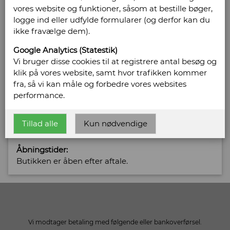
Sælges af: C. Rasmussens
vores website og funktioner, såsom at bestille bøger,
logge ind eller udfylde formularer (og derfor kan du
Antikvariat
ikke fravælge dem).
Chr. Winthersvej 29
Google Analytics (Statestik)
4760 Vordingborg
Vi bruger disse cookies til at registrere antal besøg og
Telefonnr: 6128 5700
klik på vores website, samt hvor trafikken kommer
CVR/SE: 29350396
fra, så vi kan måle og forbedre vores websites
performance.
Email:
cr@ntikvar.dk
Tillad alle
Kun nødvendige
Vis alle bøger fra C. Rasmussens Antikvariat
Åbningstider:
Butikken er åben efter aftale.
Vi modtager betaling med følgende eller bankoverførsel.