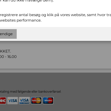
or kan du ikke fravælge dem).
ww.fynsantikvariat.dk
t registrere antal besøg og klik på vores website, samt hvor t
variat.dk
 websites performance.
 Antikvariat
endige
UKKET.
0 - 16.00
taling med følgende eller bankoverførsel.