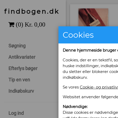
findbogen.dk
Cookies
Søgning
Denne hjemmeside bruger 
Antikvariater
Cookies, der er en tekstfil
huske indstillinger, indkøbsk
Efterlys bøger
du sletter eller blokerer coo
indkøbskurv.
Tip en ven
Se vores
Cookie- og privatliv
Indkøbskurv
Sælges af: Fyn
Websitet anvender følgende
Østre Stationsvej 42 -
Nødvendige:
5000 Odense C.
Disse cookies er nødvendige 
Log ind
Telefonnr: 23271077