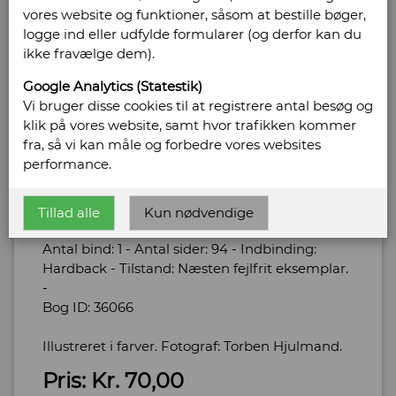
vores website og funktioner, såsom at bestille bøger,
logge ind eller udfylde formularer (og derfor kan du
ikke fravælge dem).
Google Analytics (Statestik)
Vi bruger disse cookies til at registrere antal besøg og
klik på vores website, samt hvor trafikken kommer
fra, så vi kan måle og forbedre vores websites
performance.
Brunch
Tillad alle
Kun nødvendige
Forlag: Hedegaard Foods - Udgivet år: u.år -
Antal bind: 1 - Antal sider: 94 - Indbinding:
Hardback - Tilstand: Næsten fejlfrit eksemplar.
-
Bog ID: 36066
Illustreret i farver. Fotograf: Torben Hjulmand.
Pris: Kr. 70,00