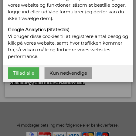
vores website og funktioner, såsom at bestille bøger,
logge ind eller udfylde formularer (og derfor kan du
Sælges af: Ribe Antikvariat
ikke fravælge dem).
Bregnegårdsvej 29
Google Analytics (Statestik)
6630 Rødding
Vi bruger disse cookies til at registrere antal besøg og
Telefonnr: 75 42 15 12
klik på vores website, samt hvor trafikken kommer
CVR/SE: 20864044
fra, så vi kan måle og forbedre vores websites
performance.
Hjemmeside:
http://www.ribeantikvariat.dk
Email:
peter@ribeantikvariat.dk
Tillad alle
Kun nødvendige
Vis alle bøger fra Ribe Antikvariat
Vi modtager betaling med følgende eller bankoverførsel.