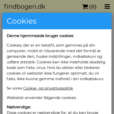
findbogen.dk
(0)
Cookies
Che Guevara: By the
Photographers of the Cuban
Denne hjemmeside bruger cookies
Revolution.
Cookies, der er en tekstfil, som gemmes på din
Forlag: Ediciones Aurelia - Sprog: Engelsk -
computer, mobil el. tilsvarende med det formål at
Udgivet år: 2006 - Antal bind: 1 - Udgave: 3 -
genkende den, huske indstillinger, indkøbskurv og
Antal sider: 111 - Indbinding: Hæftet - Tilstand:
udføre statistik. Cookies kan ikke indeholde skadelig
Eksemplar med få brugsspor på omslag -
kode som f.eks. virus. Hvis du sletter eller blokerer
Bog ID: 17692
cookies vil websitet ikke fungerer optimalt, du vil
f.eks. ikke kunne gemme indhold i din indkøbskurv.
Illustreret sort/hvid og farver. Stort format.
Se vores
Cookie- og privatlivspolitik
Pris: Kr. 220,00
Websitet anvender følgende cookies:
Læg i kurv
Nødvendige:
Disse cookies er nødvendige for, at du kan bruge