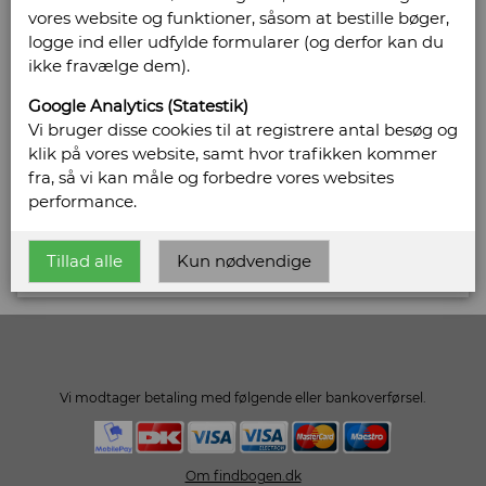
vores website og funktioner, såsom at bestille bøger,
Antikvariat
logge ind eller udfylde formularer (og derfor kan du
ikke fravælge dem).
Damhaven 1b
7100 Vejle
Google Analytics (Statestik)
Telefonnr: 42950716
Vi bruger disse cookies til at registrere antal besøg og
CVR/SE: 43176110
klik på vores website, samt hvor trafikken kommer
fra, så vi kan måle og forbedre vores websites
Email:
gammelhavnsantikvariat@gmail.com
performance.
Vis alle bøger fra Gammelhavn Antikvariat
Tillad alle
Kun nødvendige
Vi modtager betaling med følgende eller bankoverførsel.
Om findbogen.dk