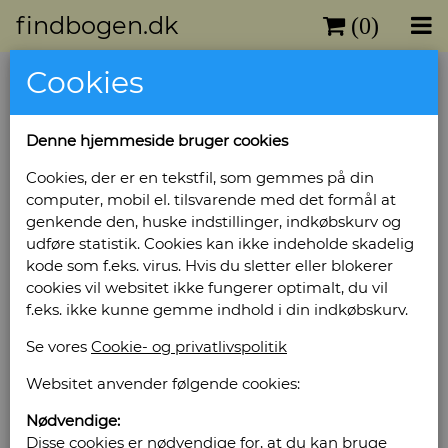
findbogen.dk
(0)
Cookies
Chevrolet 1955-1957
Forlag: Haynes - Antal bind: 1 - Antal sider: 63 -
Denne hjemmeside bruger cookies
Indbinding: Hardback med smudsomslag. -
Tilstand: Eksemplar med enkelte brugsspor. -
Cookies, der er en tekstfil, som gemmes på din
Bog ID: 188
computer, mobil el. tilsvarende med det formål at
genkende den, huske indstillinger, indkøbskurv og
Full-color coverage of all '55', '56', and '57'
udføre statistik. Cookies kan ikke indeholde skadelig
Chevys.
kode som f.eks. virus. Hvis du sletter eller blokerer
cookies vil websitet ikke fungerer optimalt, du vil
Pris: Kr. 170,00
f.eks. ikke kunne gemme indhold i din indkøbskurv.
Se vores
Cookie- og privatlivspolitik
Læg i kurv
Websitet anvender følgende cookies:
Nødvendige:
Sælges af: Gammelhavn
Disse cookies er nødvendige for, at du kan bruge