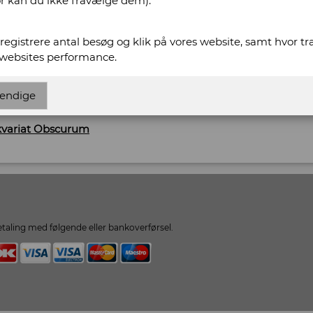
or kan du ikke fravælge dem).
574
t registrere antal besøg og klik på vores website, samt hvor t
 websites performance.
scurum.dk
endige
urum.dk
ikvariat Obscurum
taling med følgende eller bankoverførsel.