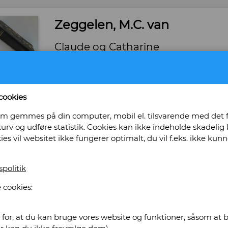
Zeggelen, M.C. van
Claude og Catharine
Forlag: Rasmus Navers Forlag - Udgivet år: 1944
Hardback. - Tilstand: Pænt eksemplar. -
Bog ID: 29191
cookies
Kærlighedsroman fra det 18. aarhundrede. Ove
, som gemmes på din computer, mobil el. tilsvarende med det
Valeton Kjeldgaard.
urv og udføre statistik. Cookies kan ikke indeholde skadelig k
kies vil websitet ikke fungerer optimalt, du vil f.eks. ikke k
Pris: Kr. 155,00
Læg i kurv
spolitik
 cookies:
tikvariat Obscurum
for, at du kan bruge vores website og funktioner, såsom at be