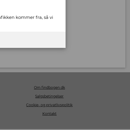
rafikken kommer fra, så vi
Om findbogen.dk
Salgsbetingelser
Cookie- og privatlivspolitik
Kontakt