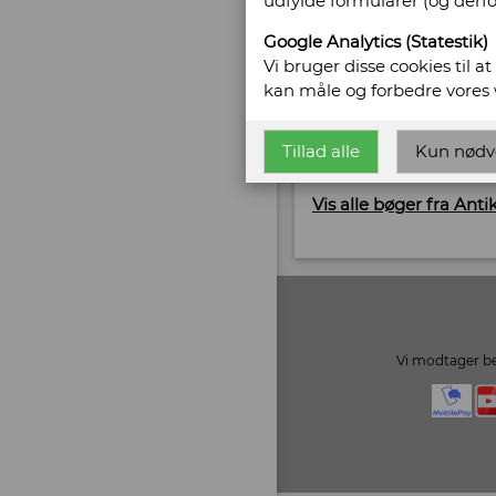
udfylde formularer (og derf
Gl. Vejlevej 10
7400 Herning
Google Analytics (Statestik)
Telefonnr: +45 2062 6
Vi bruger disse cookies til a
CVR/SE: 37177377
kan måle og forbedre vores
Hjemmeside:
www.ob
Tillad alle
Kun nødv
Email:
pernille@obsc
Vis alle bøger fra Ant
Vi modtager be