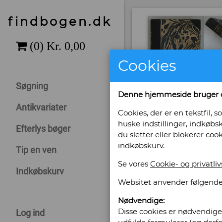
findbogen.dk
Cookies
Søgning
Denne hjemmeside bruger 
Antikvariater
Cookies, der er en tekstfil
huske indstillinger, indkøbsk
Efterlys bøger
du sletter eller blokerer coo
indkøbskurv.
Tip en ven
Se vores
Cookie- og privatliv
Indkøbskurv
Websitet anvender følgende
Nødvendige:
Sælges af: An
Disse cookies er nødvendige 
Log ind