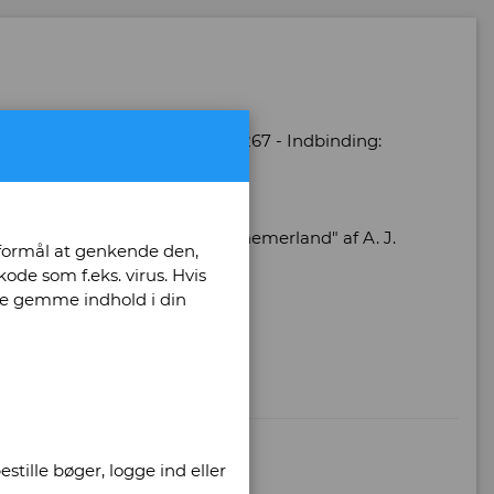
 - Antal bind: 1 - Antal sider: 267 - Indbinding:
rsat efter "Een Liefde in Kennemerland" af A. J.
 formål at genkende den,
ode som f.eks. virus. Hvis
unne gemme indhold i din
stille bøger, logge ind eller