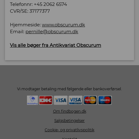
Telefonnr: +45 2062 6574
CVR/SE: 37177377
Hjemmeside:
www.obscurum.dk
Email:
pernille@obscurum.dk
Vis alle bøger fra Antikvariat Obscurum
Vi modtager betaling med følgende eller bankoverførsel.
Om findbogen.dk
Salgsbetingelser
Cookie- og privatlivspolitik