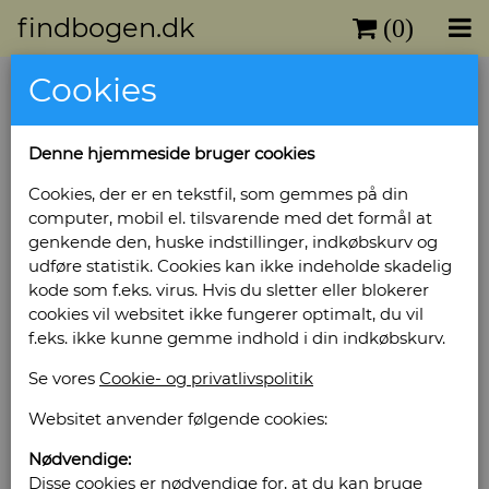
findbogen.dk
(0)
Cookies
Uldall, Kai
Denne hjemmeside bruger cookies
Dansk Folkekunst. Billeder med
indledende tekst.
Cookies, der er en tekstfil, som gemmes på din
computer, mobil el. tilsvarende med det formål at
Forlag: Thaning & Appels Forlag - Udgivet år:
genkende den, huske indstillinger, indkøbskurv og
1963 - Antal bind: 1 - Antal sider: 297 -
udføre statistik. Cookies kan ikke indeholde skadelig
Indbinding: Halvlæderbind med smudsomslag
kode som f.eks. virus. Hvis du sletter eller blokerer
- Tilstand: Pænt eksemplar. -
cookies vil websitet ikke fungerer optimalt, du vil
Bog ID: 35292
f.eks. ikke kunne gemme indhold i din indkøbskurv.
Rigt illustreret med farvebilleder.
Se vores
Cookie- og privatlivspolitik
Pris: Kr. 220,00
Websitet anvender følgende cookies:
Nødvendige:
Læg i kurv
Disse cookies er nødvendige for, at du kan bruge