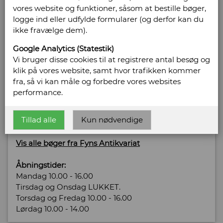
vores website og funktioner, såsom at bestille bøger,
logge ind eller udfylde formularer (og derfor kan du
ikke fravælge dem).
Sælges af: Fyns Antikvariat
Google Analytics (Statestik)
Østre Stationsvej 42 - 44. Baghuset
Vi bruger disse cookies til at registrere antal besøg og
5000 Odense C.
klik på vores website, samt hvor trafikken kommer
Telefonnr: 23271077
fra, så vi kan måle og forbedre vores websites
CVR/SE: 10 95 77 96
performance.
Hjemmeside:
http://www.fynsantikvariat.dk
Tillad alle
Kun nødvendige
Email:
post@fynsantikvariat.dk
Vis alle bøger fra Fyns Antikvariat
Åbningstider:
Mandag 10.00 - 16.00
Tirsdag og Onsdag LUKKET.
Torsdag og Fredag 10.00 - 16.00
Lørdag 10.00 - 14.00