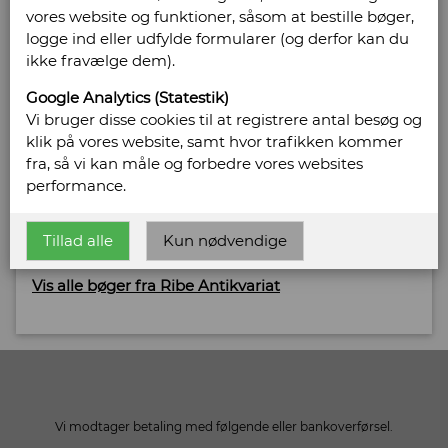
vores website og funktioner, såsom at bestille bøger,
logge ind eller udfylde formularer (og derfor kan du
ikke fravælge dem).
Sælges af: Ribe Antikvariat
Google Analytics (Statestik)
Bregnegårdsvej 29
Vi bruger disse cookies til at registrere antal besøg og
6630 Rødding
klik på vores website, samt hvor trafikken kommer
Telefonnr: 75 42 15 12
fra, så vi kan måle og forbedre vores websites
CVR/SE: 20864044
performance.
Hjemmeside:
http://www.ribeantikvariat.dk
Tillad alle
Kun nødvendige
Email:
peter@ribeantikvariat.dk
Vis alle bøger fra Ribe Antikvariat
Vi modtager betaling med følgende eller bankoverførsel.