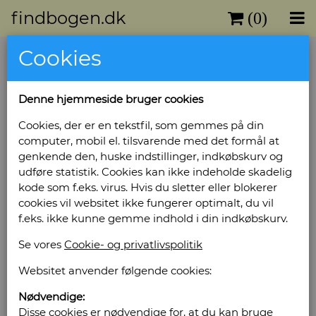
findbogen.dk
(0)
Cookies
Danske gårde i tekst og billeder.
Ribe Amt. Bind 2A & 2B.
Denne hjemmeside bruger cookies
Forlag: Forlaget Danske Landbrug - Udgivet år:
Cookies, der er en tekstfil, som gemmes på din
(1993) - Antal bind: 2 - Antal sider: 376+439 -
computer, mobil el. tilsvarende med det formål at
Indbinding: Helfablea - Tilstand: Næsten fejlfrit
genkende den, huske indstillinger, indkøbskurv og
sæt. -
udføre statistik. Cookies kan ikke indeholde skadelig
Bog ID: 9309
kode som f.eks. virus. Hvis du sletter eller blokerer
cookies vil websitet ikke fungerer optimalt, du vil
2A: Blåvandshuk, Bramming, Brørup, Holsted.
f.eks. ikke kunne gemme indhold i din indkøbskurv.
Samt tilføjelser til: Grindsted, Helle m.m. 2B:
Ribe, Varde, Vejen. Illustreret sort/hvid.
Se vores
Cookie- og privatlivspolitik
Pris: Kr. 620,00
Websitet anvender følgende cookies:
Nødvendige:
Læg i kurv
Disse cookies er nødvendige for, at du kan bruge