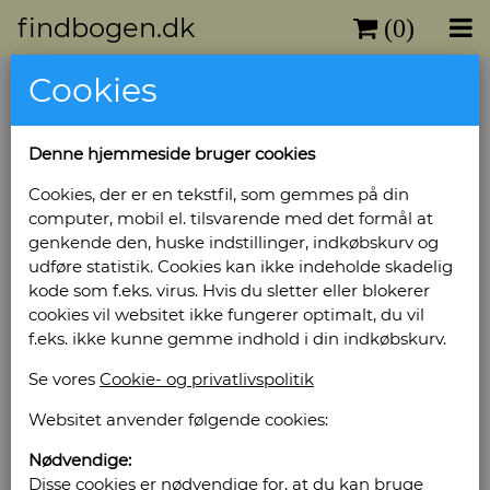
findbogen.dk
(0)
Cookies
Danske Kongeslotte
Evighedskalender - Danish Royal
Denne hjemmeside bruger cookies
Castles Perpetual Calender.
Cookies, der er en tekstfil, som gemmes på din
Forlag: Thaning & Appel - Udgivet år: 2005 -
computer, mobil el. tilsvarende med det formål at
Antal bind: 1 - Antal sider: Upagineret -
genkende den, huske indstillinger, indkøbskurv og
Indbinding: Kartonbind. - Tilstand: Pænt
udføre statistik. Cookies kan ikke indeholde skadelig
eksemplar. Ubrugt. -
kode som f.eks. virus. Hvis du sletter eller blokerer
Bog ID: 16259
cookies vil websitet ikke fungerer optimalt, du vil
f.eks. ikke kunne gemme indhold i din indkøbskurv.
Illustreret i farver.
Se vores
Cookie- og privatlivspolitik
Pris: Kr. 60,00
Websitet anvender følgende cookies:
Læg i kurv
Nødvendige:
Disse cookies er nødvendige for, at du kan bruge