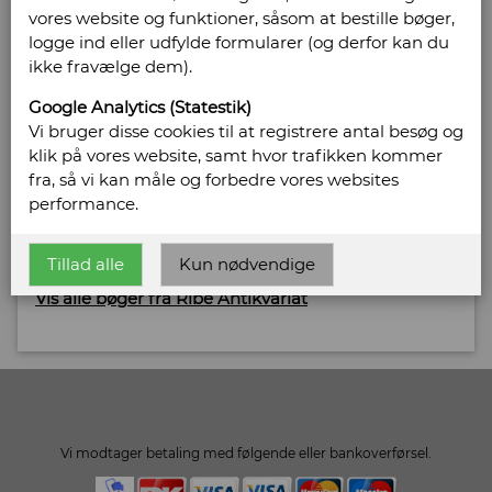
vores website og funktioner, såsom at bestille bøger,
logge ind eller udfylde formularer (og derfor kan du
Sælges af: Ribe Antikvariat
ikke fravælge dem).
Bregnegårdsvej 29
Google Analytics (Statestik)
6630 Rødding
Vi bruger disse cookies til at registrere antal besøg og
Telefonnr: 75 42 15 12
klik på vores website, samt hvor trafikken kommer
CVR/SE: 20864044
fra, så vi kan måle og forbedre vores websites
performance.
Hjemmeside:
http://www.ribeantikvariat.dk
Email:
peter@ribeantikvariat.dk
Tillad alle
Kun nødvendige
Vis alle bøger fra Ribe Antikvariat
Vi modtager betaling med følgende eller bankoverførsel.