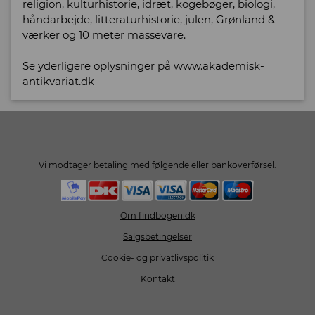
religion, kulturhistorie, idræt, kogebøger, biologi,
håndarbejde, litteraturhistorie, julen, Grønland &
værker og 10 meter massevare.
Se yderligere oplysninger på www.akademisk-
antikvariat.dk
Vi modtager betaling med følgende eller bankoverførsel.
Om findbogen.dk
Salgsbetingelser
Cookie- og privatlivspolitik
Kontakt