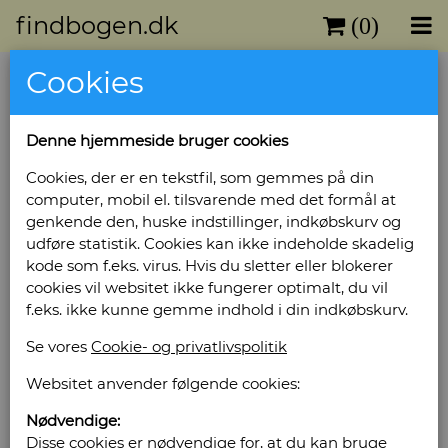
findbogen.dk
(0)
Cookies
Das Russische Volkslied wie es
heute gesungen wird
Denne hjemmeside bruger cookies
Sprog: Tysk - Udgivet år: 1922 - Antal bind: 1 -
Cookies, der er en tekstfil, som gemmes på din
Antal sider: 170 - Tilstand: Eksemplar med
computer, mobil el. tilsvarende med det formål at
brugsspor. -
genkende den, huske indstillinger, indkøbskurv og
Bog ID: 3408
udføre statistik. Cookies kan ikke indeholde skadelig
Pris: Kr. 70,00
kode som f.eks. virus. Hvis du sletter eller blokerer
cookies vil websitet ikke fungerer optimalt, du vil
f.eks. ikke kunne gemme indhold i din indkøbskurv.
Læg i kurv
Se vores
Cookie- og privatlivspolitik
Websitet anvender følgende cookies:
Sælges af: Akademisk
Nødvendige:
Antikvariat
Disse cookies er nødvendige for, at du kan bruge