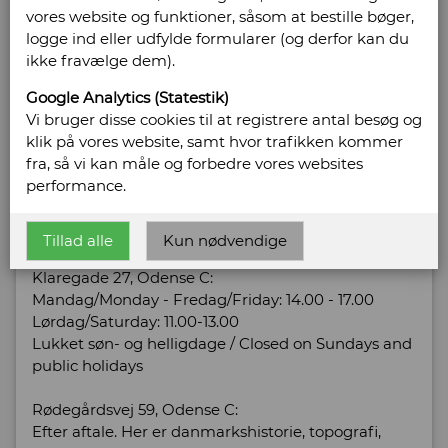
vores website og funktioner, såsom at bestille bøger,
Klaregade 27
logge ind eller udfylde formularer (og derfor kan du
5000 Odense C
ikke fravælge dem).
Telefonnr: 66 17 75 48
Google Analytics (Statestik)
CVR/SE: 12316275
Vi bruger disse cookies til at registrere antal besøg og
klik på vores website, samt hvor trafikken kommer
Hjemmeside:
http://www.akademisk-antikvariat.dk
fra, så vi kan måle og forbedre vores websites
Email:
info@akademisk-antikvariat.dk
performance.
Vis alle bøger fra Akademisk Antikvariat
Tillad alle
Kun nødvendige
Åbningstider:
Klaregade 27, Odense C:
Mandag/Monday - Fredag/Friday: 14.00 - 17.00
Lørdag/Saturday: 11.00-13.00
Lukket søn- og helligdage / Closed on Sundays and
public holidays
Rødegårdsvej 59, Odense C:
Efter aftale. Her er danmarkshistorie, topografi,