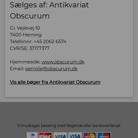
Sælges af: Antikvariat
Obscurum
Gl. Vejlevej 10
7400 Herning
Telefonnr: +45 2062 6574
CVR/SE: 37177377
Hjemmeside:
www.obscurum.dk
Email:
pernille@obscurum.dk
Vis alle bøger fra Antikvariat Obscurum
Vi modtager betaling med følgende eller bankoverførsel.