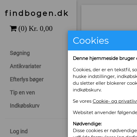
findbogen.dk
Cookies
Søgning
Denne hjemmeside bruger 
Antikvariater
Cookies, der er en tekstfil
huske indstillinger, indkøbsk
Efterlys bøger
du sletter eller blokerer coo
indkøbskurv.
Tip en ven
Se vores
Cookie- og privatliv
Indkøbskurv
Websitet anvender følgende
Sælges af: Fo
Nødvendige:
Disse cookies er nødvendige 
Log ind
Storgade 38 B