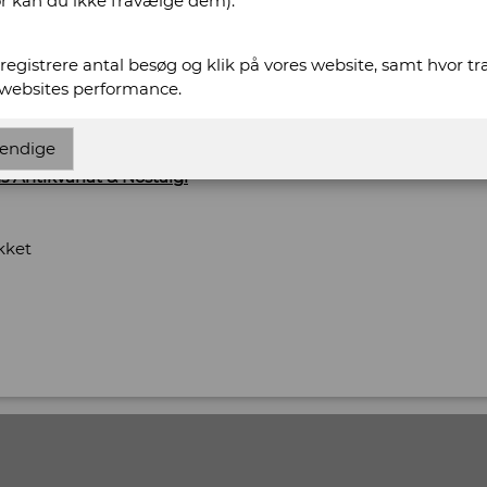
or kan du ikke fravælge dem).
69
t registrere antal besøg og klik på vores website, samt hvor t
 websites performance.
www.bogbiksen.dk
.dk
endige
s Antikvariat & Nostalgi
kket