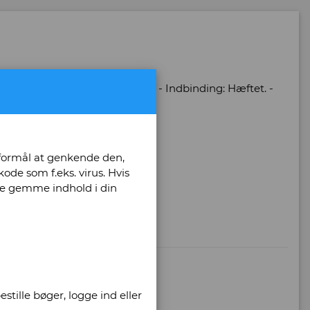
Antal bind: 1 - Antal sider: 208 - Indbinding: Hæftet. -
 formål at genkende den,
ode som f.eks. virus. Hvis
unne gemme indhold i din
stille bøger, logge ind eller