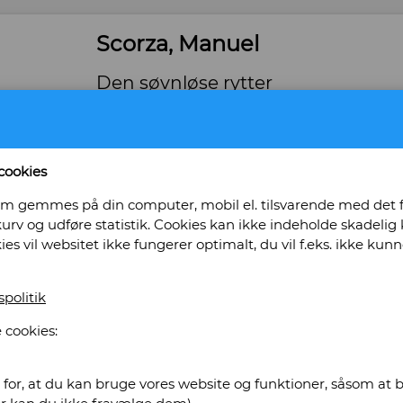
Scorza, Manuel
Den søvnløse rytter
Forlag: Samlerens bogklub - Udgivet år: 1978 - 
Tilstand: Pænt eksemplar. -
Bog ID: 26378
cookies
Uopskåret
, som gemmes på din computer, mobil el. tilsvarende med det
urv og udføre statistik. Cookies kan ikke indeholde skadelig k
Pris: Kr. 70,00
kies vil websitet ikke fungerer optimalt, du vil f.eks. ikke k
Læg i kurv
spolitik
 cookies:
ghs Antikvariat & Nostalgi
for, at du kan bruge vores website og funktioner, såsom at be