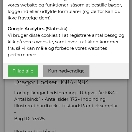
vores website og funktioner, såsom at bestille bøger,
logge ind eller udfylde formularer (og derfor kan du
ikke fravælge dem).
Google Analytics (Statestik)
Vi bruger disse cookies til at registrere antal besøg og
klik på vores website, samt hvor trafikken kommer
fra, så vi kan måle og forbedre vores websites
performance.
Petersen, Gunvor
Tillad alle
Kun nødvendige
Dragør Lodseri 1684-1984
Forlag: Dragør Lodsforening - Udgivet år: 1984 -
Antal bind: 1 - Antal sider: 173 - Indbinding:
Illustreret hardback - Tilstand: Pænt eksemplar
-
Bog ID: 43425
Illustreret sort/hvid.