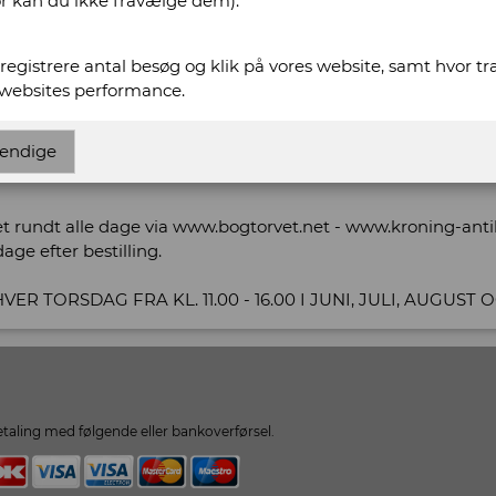
or kan du ikke fravælge dem).
t registrere antal besøg og klik på vores website, samt hvor t
ww.kroning-antikvariat.dk
 websites performance.
ntikvariat.dk
endige
ning International Antikvarboghandel
ret rundt alle dage via www.bogtorvet.net - www.kroning-ant
age efter bestilling.
ER TORSDAG FRA KL. 11.00 - 16.00 I JUNI, JULI, AUGUST
taling med følgende eller bankoverførsel.