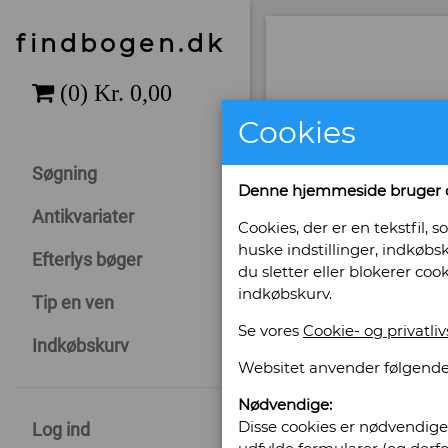
findbogen.dk
Cookies
Søgning
Denne hjemmeside bruger 
Antikvariater
Cookies, der er en tekstfil
huske indstillinger, indkøbsk
Efterlys bøger
du sletter eller blokerer coo
indkøbskurv.
Tip en ven
Se vores
Cookie- og privatliv
Indkøbskurv
Sælges af: Kr
Websitet anvender følgende
Nødvendige:
Solvej 2, Søndervig
Disse cookies er nødvendige 
Log ind
6950 Søndervig