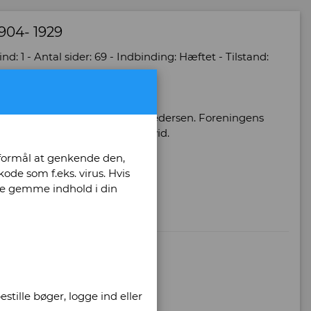
904- 1929
d: 1 - Antal sider: 69 - Indbinding: Hæftet - Tilstand:
f Bygningsassistent L. Oster Pedersen. Foreningens
konerallè 11. Illustreret sort/hvid.
 formål at genkende den,
ode som f.eks. virus. Hvis
unne gemme indhold i din
l
stille bøger, logge ind eller