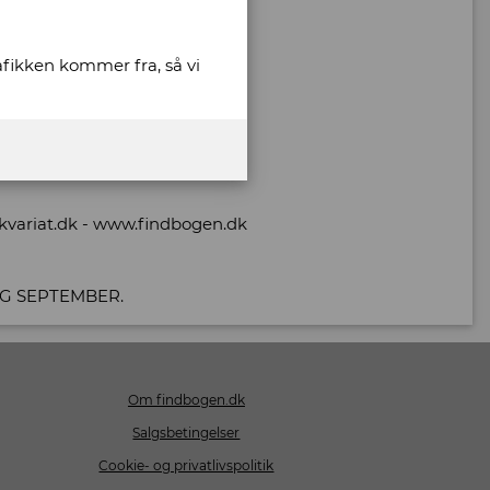
rafikken kommer fra, så vi
ikvariat.dk - www.findbogen.dk
 OG SEPTEMBER.
Om findbogen.dk
Salgsbetingelser
Cookie- og privatlivspolitik