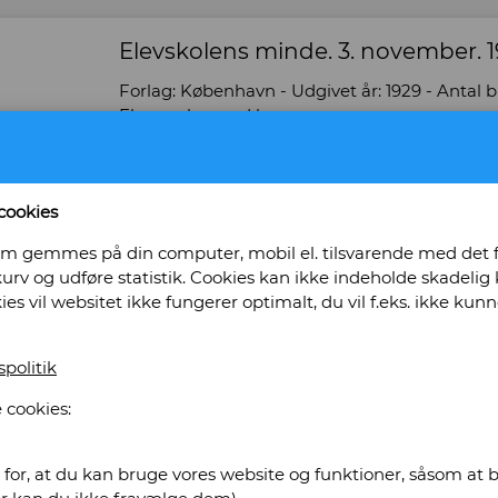
Elevskolens minde. 3. november. 1
Forlag: København - Udgivet år: 1929 - Antal bin
Eksemplar med brugsspor. -
Bog ID: 15231
Ved Foreningens Foranstaltning udarbejdet a
cookies
Sekretær. Trykt i Frederiksberg bogtrykkeri, Fal
Pris: Kr. 70,00
, som gemmes på din computer, mobil el. tilsvarende med det
urv og udføre statistik. Cookies kan ikke indeholde skadelig k
kies vil websitet ikke fungerer optimalt, du vil f.eks. ikke k
Læg i kurv
spolitik
oning International Antikvarboghande
 cookies:
for, at du kan bruge vores website og funktioner, såsom at be