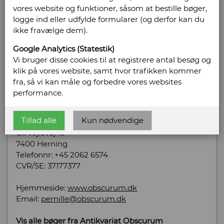
Billeder fra Heden. Ex Libris-mærke.
vores website og funktioner, såsom at bestille bøger,
logge ind eller udfylde formularer (og derfor kan du
Pris: Kr. 90,00
ikke fravælge dem).
Læg i kurv
Google Analytics (Statestik)
Vi bruger disse cookies til at registrere antal besøg og
klik på vores website, samt hvor trafikken kommer
fra, så vi kan måle og forbedre vores websites
Sælges af: Antikvariat
performance.
Obscurum
Tillad alle
Kun nødvendige
Gl. Vejlevej 10
7400 Herning
Telefonnr: +45 2062 6574
CVR/SE: 37177377
Hjemmeside:
www.obscurum.dk
Email:
pernille@obscurum.dk
Vis alle bøger fra Antikvariat Obscurum