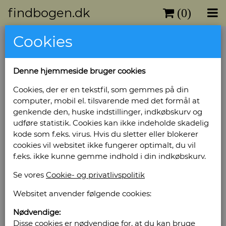
findbogen.dk
(0)
Cookies
Thyrring, Ulla (Red)
Denne hjemmeside bruger cookies
Gennem lyngens land - 3
skildringer af de midtjydske
Cookies, der er en tekstfil, som gemmes på din
computer, mobil el. tilsvarende med det formål at
hedeegne
genkende den, huske indstillinger, indkøbskurv og
Forlag: Curt Lyth - Udgivet år: 1986 - Antal bind:
udføre statistik. Cookies kan ikke indeholde skadelig
1 - Udgave: 1 - Antal sider: 60 - Indbinding:
kode som f.eks. virus. Hvis du sletter eller blokerer
Hæftet med flapper - Tilstand: Pænt
cookies vil websitet ikke fungerer optimalt, du vil
eksemplar. Omslag lidt gulnet. -
f.eks. ikke kunne gemme indhold i din indkøbskurv.
Bog ID: 3571
Se vores
Cookie- og privatlivspolitik
Nr. 70 af 550 ekspl. der ikke kom i handlen.
Websitet anvender følgende cookies:
Illustreret sort/hvid. Indhold : Jeppe Aakjær: I
oplysningens Tjeneste, L. Mylius-Erichsen: Den
Nødvendige:
jydske Hede, før og nu, E. Dalgas: Geographiske
Disse cookies er nødvendige for, at du kan bruge