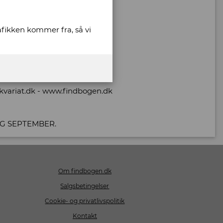
rafikken kommer fra, så vi
ikvariat.dk - www.findbogen.dk
 OG SEPTEMBER.
Om findbogen.dk
Salgsbetingelser
Cookie- og privatlivspolitik
Kontakt