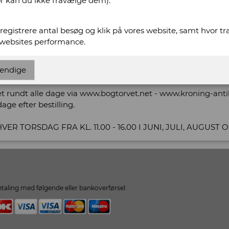
or kan du ikke fravælge dem).
ww.kroning-antikvariat.dk
t registrere antal besøg og klik på vores website, samt hvor t
ntikvariat.dk
 websites performance.
ning International Antikvarboghandel
endige
ret rundt alle dage via www.bogtorvet.net - www.kroning-ant
age efter bestilling.
ER TORSDAG FRA KL. 11.00 - 16.00 I JUNI, JULI, AUGUST
taling med følgende eller bankoverførsel.