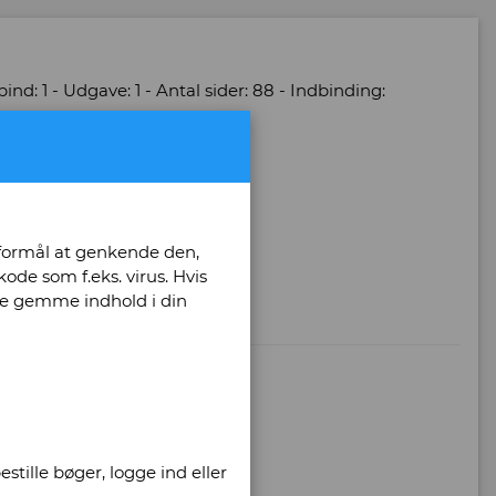
ind: 1 - Udgave: 1 - Antal sider: 88 - Indbinding:
t
 formål at genkende den,
ode som f.eks. virus. Hvis
unne gemme indhold i din
l
stille bøger, logge ind eller