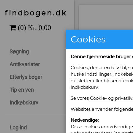
findbogen.dk
Cookies
Søgning
Denne hjemmeside bruger 
Antikvariater
Cookies, der er en tekstfil
huske indstillinger, indkøbsk
Efterlys bøger
du sletter eller blokerer coo
indkøbskurv.
Tip en ven
Se vores
Cookie- og privatliv
Sælges af: Kr
Indkøbskurv
Websitet anvender følgende
Solvej 2, Søndervig
Nødvendige:
6950 Søndervig
Disse cookies er nødvendige 
Log ind
Telefonnr: 24 25 91 03