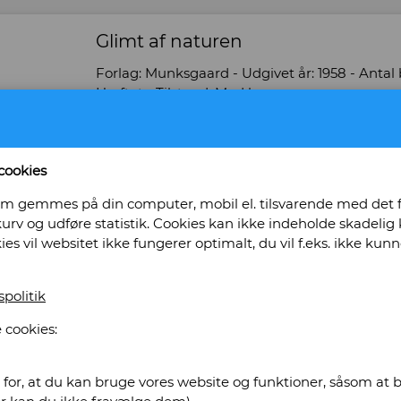
Glimt af naturen
Forlag: Munksgaard - Udgivet år: 1958 - Antal b
Hæftet - Tilstand: Med brugsspor -
Bog ID: 1770
Indledning af Hans Hartvig Seedorff. Illustrere
cookies
Pris: Kr. 110,00
, som gemmes på din computer, mobil el. tilsvarende med det
urv og udføre statistik. Cookies kan ikke indeholde skadelig k
Læg i kurv
kies vil websitet ikke fungerer optimalt, du vil f.eks. ikke k
spolitik
oning International Antikvarboghande
 cookies:
for, at du kan bruge vores website og funktioner, såsom at be