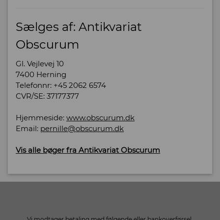
Sælges af: Antikvariat
Obscurum
Gl. Vejlevej 10
7400 Herning
Telefonnr: +45 2062 6574
CVR/SE: 37177377
Hjemmeside:
www.obscurum.dk
Email:
pernille@obscurum.dk
Vis alle bøger fra Antikvariat Obscurum
Vi modtager betaling med følgende eller bankoverførsel.