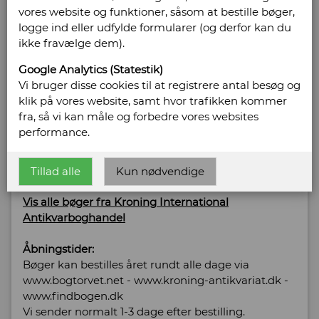
vores website og funktioner, såsom at bestille bøger,
International
logge ind eller udfylde formularer (og derfor kan du
ikke fravælge dem).
Antikvarboghandel
Google Analytics (Statestik)
Solvej 2, Søndervig
Vi bruger disse cookies til at registrere antal besøg og
6950 Søndervig
klik på vores website, samt hvor trafikken kommer
Telefonnr: 24 25 91 03
fra, så vi kan måle og forbedre vores websites
CVR/SE: 40349154
performance.
Hjemmeside:
http://www.kroning-antikvariat.dk
Email:
post@kroning-antikvariat.dk
Tillad alle
Kun nødvendige
Vis alle bøger fra Kroning International
Antikvarboghandel
Åbningstider:
Bøger kan bestilles året rundt alle dage via
www.bogtorvet.net - www.kroning-antikvariat.dk -
www.findbogen.dk
Vi sender normalt 1-3 dage efter bestilling.