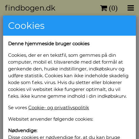
findbogen.dk
(0)
Cookies
Hardsyssels Aarbog 1974
Forlag: Historisk Samfund - Ringkøbing Amt -
Denne hjemmeside bruger cookies
Udgivet år: 1974 - Antal bind: 1 - Antal sider: 158
- Indbinding: Hæftet - Tilstand: Pænt
Cookies, der er en tekstfil, som gemmes på din
eksemplar -
computer, mobil el. tilsvarende med det formål at
Bog ID: 3855
genkende den, huske indstillinger, indkøbskurv og
udføre statistik. Cookies kan ikke indeholde skadelig
Illustreret
kode som f.eks. virus. Hvis du sletter eller blokerer
cookies vil websitet ikke fungerer optimalt, du vil
Pris: Kr. 50,00
f.eks. ikke kunne gemme indhold i din indkøbskurv.
Se vores
Cookie- og privatlivspolitik
Læg i kurv
Websitet anvender følgende cookies:
Nødvendige:
Sælges af: Kroning
Disse cookies er nødvendige for, at du kan bruge