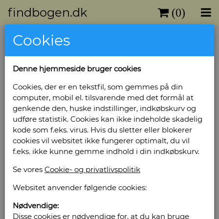
findbogen.dk
(0)
Cookies
Hardsyssels Aarbog 1982
Forlag: Historisk Samfund - Ringkøbing Amt -
Denne hjemmeside bruger cookies
Udgivet år: 1982 - Antal bind: 1 - Antal sider: 155
- Indbinding: Hæftet - Tilstand: Pænt
Cookies, der er en tekstfil, som gemmes på din
eksemplar -
computer, mobil el. tilsvarende med det formål at
Bog ID: 3843
genkende den, huske indstillinger, indkøbskurv og
udføre statistik. Cookies kan ikke indeholde skadelig
Illustreret
kode som f.eks. virus. Hvis du sletter eller blokerer
cookies vil websitet ikke fungerer optimalt, du vil
Pris: Kr. 50,00
f.eks. ikke kunne gemme indhold i din indkøbskurv.
Se vores
Cookie- og privatlivspolitik
Læg i kurv
Websitet anvender følgende cookies:
Nødvendige:
Sælges af: Kroning
Disse cookies er nødvendige for, at du kan bruge