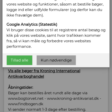
vores website og funktioner, såsom at bestille bøger,
International
logge ind eller udfylde formularer (og derfor kan du
ikke fravælge dem).
Antikvarboghandel
Google Analytics (Statestik)
Solvej 2, Søndervig
Vi bruger disse cookies til at registrere antal besøg og
6950 Søndervig
klik på vores website, samt hvor trafikken kommer
Telefonnr: 24 25 91 03
fra, så vi kan måle og forbedre vores websites
CVR/SE: 40349154
performance.
Hjemmeside:
http://www.kroning-antikvariat.dk
Email:
post@kroning-antikvariat.dk
Tillad alle
Kun nødvendige
Vis alle bøger fra Kroning International
Antikvarboghandel
Åbningstider:
Bøger kan bestilles året rundt alle dage via
www.bogtorvet.net - www.kroning-antikvariat.dk -
www.findbogen.dk
Vi sender normalt 1-3 dage efter bestilling.