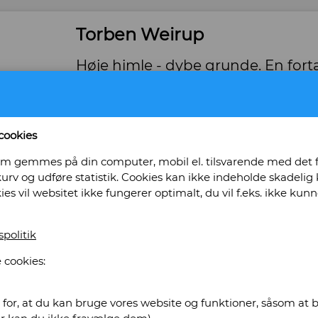
Torben Weirup
Høje himle - dybe grunde. En for
Forlag: Thaning & Appel - Udgivet år: 2006 - An
med smudsomslag - Tilstand: Fejlfrit eksempl
Bog ID: 10050
cookies
Illustreret i farver.
, som gemmes på din computer, mobil el. tilsvarende med det
urv og udføre statistik. Cookies kan ikke indeholde skadelig k
Pris: Kr. 100,00
kies vil websitet ikke fungerer optimalt, du vil f.eks. ikke k
Læg i kurv
spolitik
 cookies:
ademisk Antikvariat
for, at du kan bruge vores website og funktioner, såsom at be