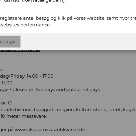
or kan du ikke fravælge dem).
t registrere antal besøg og klik på vores website, samt hvor t
 websites performance.
www.akademisk-antikvariat.dk
-antikvariat.dk
endige
demisk Antikvariat
C:
g/Friday: 14.00 - 17.00
-13.00
dage / Closed on Sundays and public holidays
nse C:
nmarkshistorie, topografi, religion, kulturhistorie, idræt, kogeb
 10 meter massevare.
nger på www.akademisk-antikvariat.dk