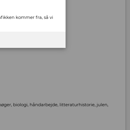
rafikken kommer fra, så vi
øger, biologi, håndarbejde, litteraturhistorie, julen,