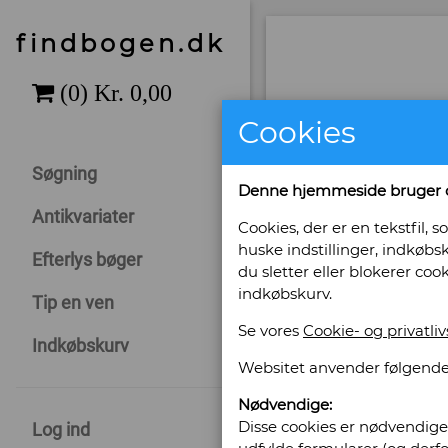
findbogen.dk
Cookies
Søgning
Denne hjemmeside bruger 
Antikvariater
Cookies, der er en tekstfil
huske indstillinger, indkøbsk
Efterlys bøger
du sletter eller blokerer coo
indkøbskurv.
Tip en ven
Se vores
Cookie- og privatliv
Indkøbskurv
Websitet anvender følgende
Sælges af: Ak
Nødvendige:
Disse cookies er nødvendige 
Log ind
Klaregade 27