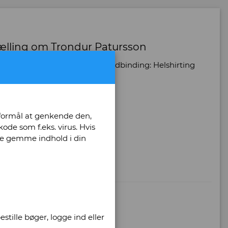
tælling om Trondur Patursson
tal bind: 1 - Antal sider: 93 - Indbinding: Helshirting
ar -
 formål at genkende den,
ode som f.eks. virus. Hvis
unne gemme indhold i din
stille bøger, logge ind eller