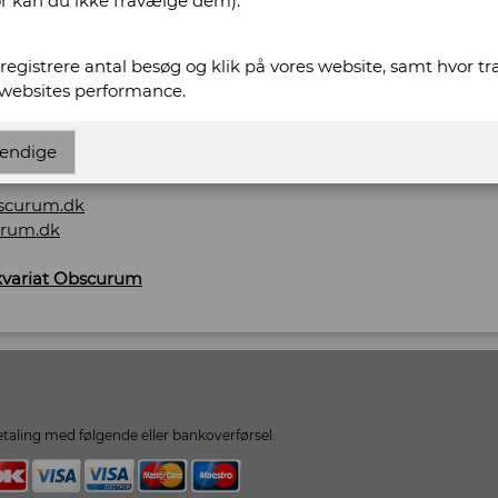
or kan du ikke fravælge dem).
tikvariat Obscurum
t registrere antal besøg og klik på vores website, samt hvor t
 websites performance.
574
endige
scurum.dk
urum.dk
ikvariat Obscurum
taling med følgende eller bankoverførsel.