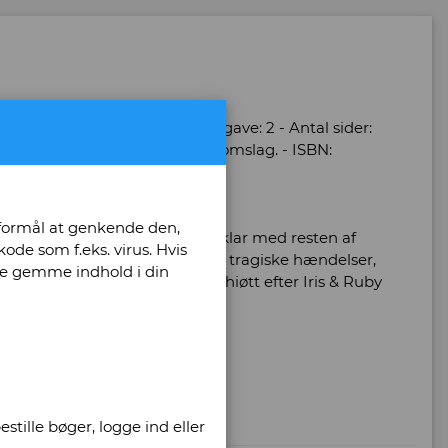
- Antal bind: 1 - Oplag: 1 - Udgave: 2 - Antal sider:
 eksemplar. Små brugsspor på omslag. - ISBN:
 formål at genkende den,
arn fra England, som er raget uklar med resten af
ode som f.eks. virus. Hvis
den, og langsomt åbenbares de tragiske hændelser,
unne gemme indhold i din
kvinder. På dansk ved Lene Schiøtt efter Iris & Ruby
stille bøger, logge ind eller