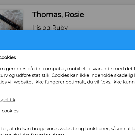
Thomas, Rosie
Iris og Ruby
Forlag: Lindhardt og Ringhof - Udgivet år: 2009 
460 - Indbinding: Hardback. - Tilstand: Pænt
9788711436677
cookies
Bog ID: 37581
, som gemmes på din computer, mobil el. tilsvarende med det
I Cairo får 82-årige Ruby besøg af sit barneb
urv og udføre statistik. Cookies kan ikke indeholde skadelig k
familien. De åbner sig efterhånden for hinan
kies vil websitet ikke fungerer optimalt, du vil f.eks. ikke k
som har præget tre generationer af familiens 
(2006)".
spolitik
Pris: Kr. 70,00
 cookies:
Læg i kurv
for, at du kan bruge vores website og funktioner, såsom at be