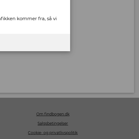
rafikken kommer fra, så vi
Om findbogen.dk
Salgsbetingelser
Cookie- og privatlivspolitik