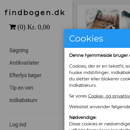
findbogen.dk
Cookies
Søgning
Denne hjemmeside bruger 
Antikvariater
Cookies, der er en tekstfil
huske indstillinger, indkøbsk
Efterlys bøger
du sletter eller blokerer coo
indkøbskurv.
Tip en ven
Se vores
Cookie- og privatliv
Indkøbskurv
Websitet anvender følgende
Nødvendige:
Disse cookies er nødvendige 
Log ind