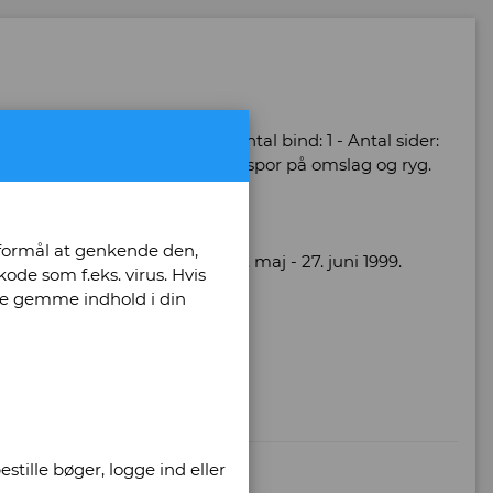
elsk - Udgivet år: 1999 - Antal bind: 1 - Antal sider:
nd: Pænt eksemplar. Små brugsspor på omslag og ryg.
 formål at genkende den,
udstillingen "Cosmic Dance", 12. maj - 27. juni 1999.
ode som f.eks. virus. Hvis
unne gemme indhold i din
stille bøger, logge ind eller