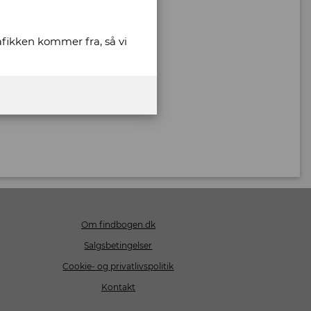
rafikken kommer fra, så vi
Om findbogen.dk
Salgsbetingelser
Cookie- og privatlivspolitik
Kontakt