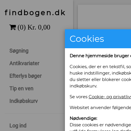
findbogen.dk
Cookies
Søgning
Denne hjemmeside bruger 
Antikvariater
Cookies, der er en tekstfil
huske indstillinger, indkøbsk
Efterlys bøger
du sletter eller blokerer coo
indkøbskurv.
Tip en ven
Se vores
Cookie- og privatliv
Indkøbskurv
Websitet anvender følgende
Nødvendige:
Disse cookies er nødvendige 
Log ind
Sælges af: An