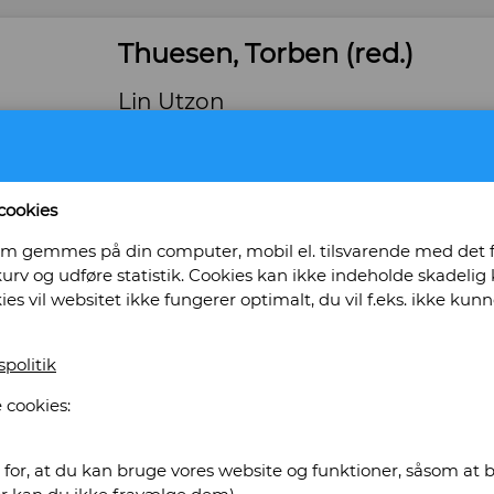
Thuesen, Torben (red.)
Lin Utzon
Forlag: Herning Kunstmuseum - Sprog: Dansk/Eng
46 - Indbinding: Hæftet med flapper - Tilsta
- ISBN: 9888367266
cookies
Bog ID: 8004
, som gemmes på din computer, mobil el. tilsvarende med det
Hilsen fra forfatteren på friblad. Udgivet ifm. 
urv og udføre statistik. Cookies kan ikke indeholde skadelig k
Oversat af Jean McVeigh.
kies vil websitet ikke fungerer optimalt, du vil f.eks. ikke k
Pris: Kr. 145,00
spolitik
Læg i kurv
 cookies:
for, at du kan bruge vores website og funktioner, såsom at be
tikvariat Obscurum