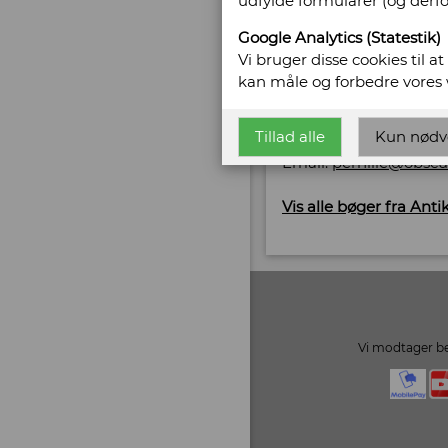
udfylde formularer (og derf
Gl. Vejlevej 10
Google Analytics (Statestik)
7400 Herning
Vi bruger disse cookies til a
Telefonnr: +45 2062 6
kan måle og forbedre vores
CVR/SE: 37177377
Tillad alle
Kun nødv
Hjemmeside:
www.ob
Email:
pernille@obsc
Vis alle bøger fra Ant
Vi modtager be