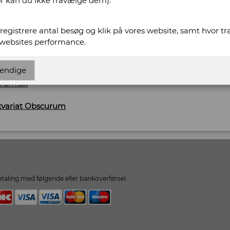
or kan du ikke fravælge dem).
t registrere antal besøg og klik på vores website, samt hvor t
574
 websites performance.
endige
scurum.dk
urum.dk
ikvariat Obscurum
taling med følgende eller bankoverførsel.