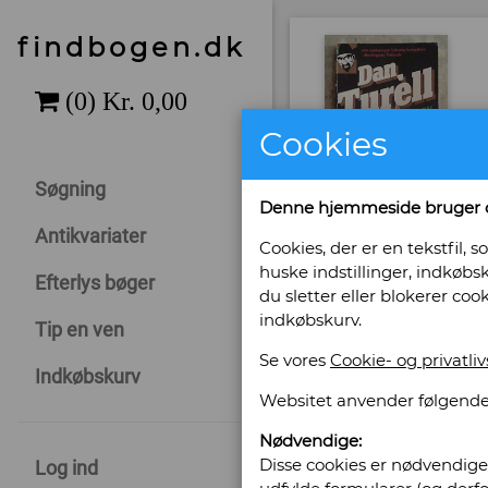
findbogen.dk
Cookies
Søgning
Denne hjemmeside bruger 
Antikvariater
Cookies, der er en tekstfil
huske indstillinger, indkøbsk
Efterlys bøger
du sletter eller blokerer coo
indkøbskurv.
Tip en ven
Se vores
Cookie- og privatliv
Indkøbskurv
Websitet anvender følgende
Nødvendige:
Disse cookies er nødvendige 
Log ind
Sælges af: Fyn