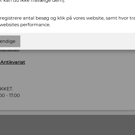
or kan du ikke fravælge dem).
 44. Baghuset
t registrere antal besøg og klik på vores website, samt hvor t
 websites performance.
endige
ww.fynsantikvariat.dk
variat.dk
 Antikvariat
UKKET.
0 - 17.00