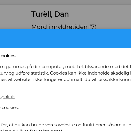
Turèll, Dan
Mord i myldretiden (7)
Forlag: Borgen - Udgivet år: 1992 - Antal bind: 
Paperback - ISBN: 87-418-6559-6 / 874186559
Bog ID: 122456
cookies
Kriminalnoveller. Journalisten fra "Bladet", h
, som gemmes på din computer, mobil el. tilsvarende med det
hovedpersoner i ni noveller om mord og andre f
urv og udføre statistik. Cookies kan ikke indeholde skadelig k
københavnske Vesterbro
kies vil websitet ikke fungerer optimalt, du vil f.eks. ikke k
Pris: Kr. 70,00
spolitik
Læg i kurv
 cookies:
for, at du kan bruge vores website og funktioner, såsom at be
s Antikvariat