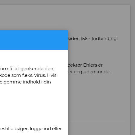
1 - Oplag: 3 - Udgave: 2 - Antal sider: 156 - Indbinding:
6
ans advokatkæreste og politiinspektør Ehlers er
 formål at genkende den,
orbrydelser i forskellige miljøer i og uden for det
ode som f.eks. virus. Hvis
unne gemme indhold i din
stille bøger, logge ind eller