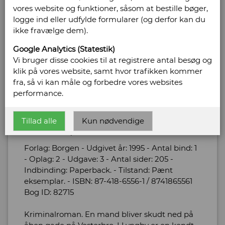
vores website og funktioner, såsom at bestille bøger,
logge ind eller udfylde formularer (og derfor kan du
ikke fravælge dem).
Google Analytics (Statestik)
Vi bruger disse cookies til at registrere antal besøg og
klik på vores website, samt hvor trafikken kommer
fra, så vi kan måle og forbedre vores websites
performance.
Turèll, Dan
Tillad alle
Kun nødvendige
Mord i september
Forlag: Borgen - Udgivet år: 1995 - Antal bind: 1
- Oplag: 2 - Udgave: 3 - Antal sider: 205 -
Indbinding: Paperback. - Tilstand: Pænt
eksemplar. - ISBN: 87-418-6556-1 / 8741865561
Bog ID: 82715
Kriminalroman. En mand bliver skudt ned på