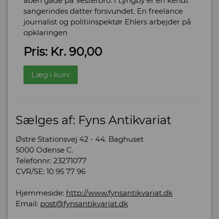
åben gade på Vesterbro. I Lyngby er en kendt
sangerindes datter forsvundet. En freelance
journalist og politiinspektør Ehlers arbejder på
opklaringen
Pris: Kr. 90,00
Læg i kurv
Sælges af: Fyns Antikvariat
Østre Stationsvej 42 - 44. Baghuset
5000 Odense C.
Telefonnr: 23271077
CVR/SE: 10 95 77 96
Hjemmeside:
http://www.fynsantikvariat.dk
Email:
post@fynsantikvariat.dk