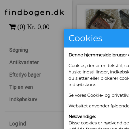
findbogen.dk
Cookies
Søgning
Denne hjemmeside bruger 
Antikvariater
Cookies, der er en tekstfil
huske indstillinger, indkøbsk
Efterlys bøger
du sletter eller blokerer coo
indkøbskurv.
Tip en ven
Se vores
Cookie- og privatliv
Indkøbskurv
Websitet anvender følgende
Nødvendige:
Sælges af: An
Disse cookies er nødvendige 
Log ind