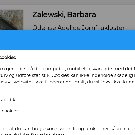
Zalewski, Barbara
Odense Adelige Jomfrukloster
Forlag: Realdania Byg - Udgivet år: 2013 - Antal
Tilstand: Næsten fejlfrit eksemplar. - ISBN: 
Bog ID: 43172
cookies
Om Odense Adelige Jomfrukloster - bygninger
, som gemmes på din computer, mobil el. tilsvarende med det
gennemgribende restaurering. Illustreret i sor
urv og udføre statistik. Cookies kan ikke indeholde skadelig k
kies vil websitet ikke fungerer optimalt, du vil f.eks. ikke k
Pris: Kr. 95,00
Læg i kurv
spolitik
 cookies:
tikvariat Obscurum
for, at du kan bruge vores website og funktioner, såsom at be