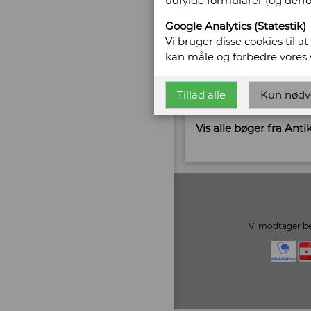
udfylde formularer (og derf
Gl. Vejlevej 10
7400 Herning
Google Analytics (Statestik)
Telefonnr: +45 2062 6
Vi bruger disse cookies til a
CVR/SE: 37177377
kan måle og forbedre vores
Hjemmeside:
www.ob
Tillad alle
Kun nødv
Email:
pernille@obsc
Vis alle bøger fra Ant
Vi modtager be