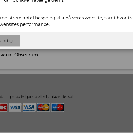
or kan du ikke fravælge dem).
574
t registrere antal besøg og klik på vores website, samt hvor t
 websites performance.
scurum.dk
endige
urum.dk
ikvariat Obscurum
taling med følgende eller bankoverførsel.