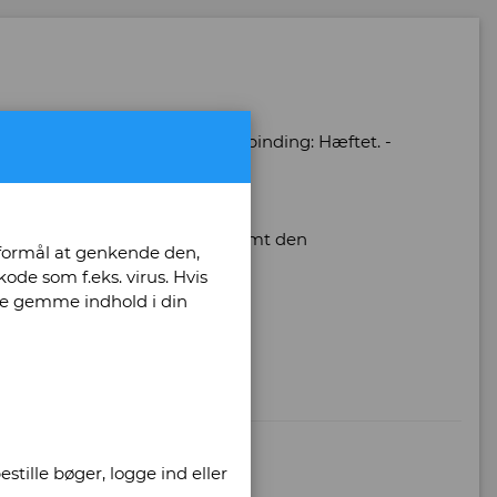
 bind: 1 - Antal sider: 180 - Indbinding: Hæftet. -
9788792230577
ne, arkitekturen, historien samt den
 formål at genkende den,
t-hvid og farver.
ode som f.eks. virus. Hvis
unne gemme indhold i din
stille bøger, logge ind eller