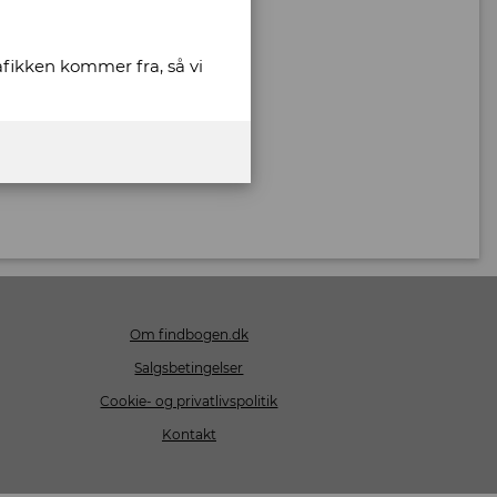
rafikken kommer fra, så vi
Om findbogen.dk
Salgsbetingelser
Cookie- og privatlivspolitik
Kontakt