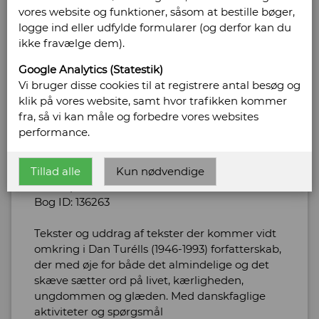
vores website og funktioner, såsom at bestille bøger,
logge ind eller udfylde formularer (og derfor kan du
ikke fravælge dem).
Turèll, Dan
Google Analytics (Statestik)
Vi bruger disse cookies til at registrere antal besøg og
Onkel Danny. Dan Turélls farverige
klik på vores website, samt hvor trafikken kommer
forfatterskab
fra, så vi kan måle og forbedre vores websites
performance.
Forlag: Alinea - Udgivet år: 2010 - Antal bind: 1 -
Oplag: 1 - Udgave: 1 - Antal sider: 128 -
Indbinding: Paperback - Tilstand: Pænt
Tillad alle
Kun nødvendige
eksemplar - ISBN: 9788723037084
Bog ID: 136263
Tekster og uddrag af tekster der kommer vidt
omkring i Dan Turélls (1946-1993) forfatterskab,
der med øje for både det almindelige og det
skæve sætter ord på livet, kærligheden,
ungdommen og glæden. Med danskfaglige
aktiviteter og spørgsmål