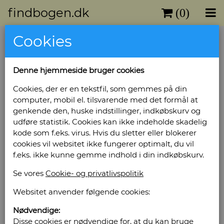
findbogen.dk
(0)
Cookies
Scrivers, Magister Christian
Denne hjemmeside bruger cookies
Sjæle-skat - Sjæleskat
Cookies, der er en tekstfil, som gemmes på din
Forlag: K. B. Kousgaards Forlag - Udgivet år:
computer, mobil el. tilsvarende med det formål at
1888-189 - Antal bind: 2 - Udgave: 1 - Antal
genkende den, huske indstillinger, indkøbskurv og
sider: 1224 + 1418 - Indbinding: Samtidigt privat
udføre statistik. Cookies kan ikke indeholde skadelig
halvlæder - Tilstand: Pænt sæt -
kode som f.eks. virus. Hvis du sletter eller blokerer
Bog ID: 11550
cookies vil websitet ikke fungerer optimalt, du vil
f.eks. ikke kunne gemme indhold i din indkøbskurv.
Delt i 5 dele hvori til opbyggelse og trøst
handles om: Menneskets sjæls høje værdighed.
Se vores
Cookie- og privatlivspolitik
Pris: Kr. 645,00
Websitet anvender følgende cookies:
Læg i kurv
Nødvendige:
Disse cookies er nødvendige for, at du kan bruge