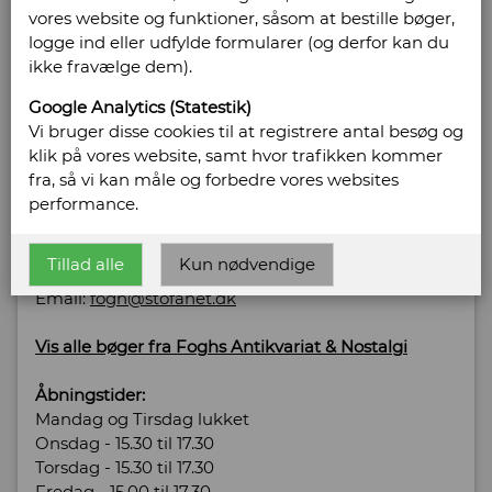
vores website og funktioner, såsom at bestille bøger,
logge ind eller udfylde formularer (og derfor kan du
Sælges af: Foghs Antikvariat &
ikke fravælge dem).
Nostalgi
Google Analytics (Statestik)
Vi bruger disse cookies til at registrere antal besøg og
Storgade 38 B
klik på vores website, samt hvor trafikken kommer
4180 Sorø
fra, så vi kan måle og forbedre vores websites
Telefonnr: +45 30235069
performance.
CVR/SE: 34839816
Tillad alle
Kun nødvendige
Hjemmeside:
http://www.bogbiksen.dk
Email:
fogh@stofanet.dk
Vis alle bøger fra Foghs Antikvariat & Nostalgi
Åbningstider:
Mandag og Tirsdag lukket
Onsdag - 15.30 til 17.30
Torsdag - 15.30 til 17.30
Fredag - 15.00 til 17.30